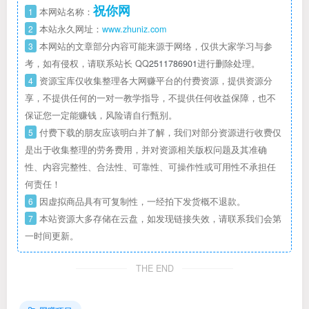
祝你网
1
本网站名称：
2
本站永久网址：
www.zhuniz.com
3
本网站的文章部分内容可能来源于网络，仅供大家学习与参
考，如有侵权，请联系站长 QQ
2511786901
进行删除处理。
4
资源宝库仅收集整理各大网赚平台的付费资源，提供资源分
享，不提供任何的一对一教学指导，不提供任何收益保障，也不
保证您一定能赚钱，风险请自行甄别。
5
付费下载的朋友应该明白并了解，我们对部分资源进行收费仅
是出于收集整理的劳务费用，并对资源相关版权问题及其准确
性、内容完整性、合法性、可靠性、可操作性或可用性不承担任
何责任！
6
因虚拟商品具有可复制性，一经拍下发货概不退款。
7
本站资源大多存储在云盘，如发现链接失效，请联系我们会第
一时间更新。
THE END