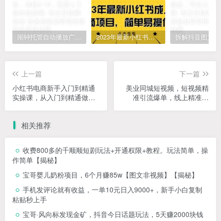
闹钟托管自动播放广告，单机5-10，无需人工操作
2023年最新小红书成人电商项目，简单易操作【详细教程】
上一篇
下一篇
小红书电商新手入门到精通
美业同城短视频，短视频精
实操课，从入门到精通做爆
准引流爆单，线上精准引
款笔记，开店运营
流，美业不愁客流
相关推荐
收费800多的千顺顺短剧玩法+开通权限+教程。玩法简单，操
作简单【揭秘】
宝哥婴儿奶粉项目，6个月赚85w【图文非视频】【揭秘】
手机发评论就有收益，一单10元日入9000+，新手小白复制
粘贴秒上手
宝哥·风向标发现金矿，抖音今日话题玩法，5天赚2000块钱