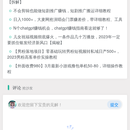
【拆解】
不会剪辑也能做短剧推广赚钱，短剧推广搬运详细教程
日入1000+，大麦网抢演唱会门票赚差价，带详细教程、工具
N个chatgpt赚钱机会，chatgpt赚钱指南看这就够了！
儿女祝福视频彻底爆火，一条作品几十万播放，2023年一定
要抓住银发经济新风口【揭秘】
【男粉落地项目】零基础玩转男粉短视频转私域日产500+，
2023男粉高客单价实操教程
【外面收费980】3月最新小游戏撸包单机50-80，详细操作教
程
评论
抢沙发
欢迎您留下宝贵的见解！
提交