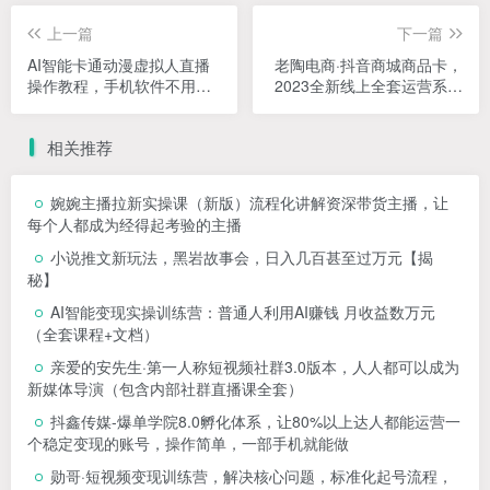
上一篇
下一篇
AI智能卡通动漫虚拟人直播
老陶电商·抖音商城商品卡，​
操作教程，手机软件不用电
2023全新线上全套运营系列
脑不用绿幕
课
相关推荐
婉婉主播拉新实操课（新版）流程化讲解资深带货主播，让
每个人都成为经得起考验的主播
小说推文新玩法，黑岩故事会，日入几百甚至过万元【揭
秘】
AI智能变现实操训练营：普通人利用AI赚钱 月收益数万元
（全套课程+文档）
亲爱的安先生·第一人称短视频社群3.0版本，人人都可以成为
新媒体导演（包含内部社群直播课全套）
抖鑫传媒-爆单学院8.0孵化体系，让80%以上达人都能运营一
个稳定变现的账号，操作简单，一部手机就能做
勋哥·短视频变现训练营，解决核心问题，标准化起号流程，