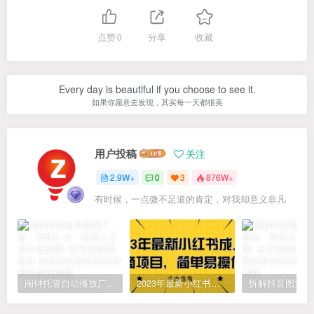
点赞
0
分享
收藏
Every day is beautiful if you choose to see it.
如果你愿意去发现，其实每一天都很美
用户投稿
关注
2.9W+
0
3
876W+
有时候，一点微不足道的肯定，对我却意义非凡
闹钟托管自动播放广告，单机5-10，无需人工操作
2023年最新小红书成人电商项目，简单易操作【详细教程】