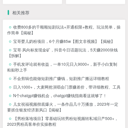
流，美业不愁客流
指轻松变现
相关推荐
收费800多的千顺顺短剧玩法+开通权限+教程。玩法简单，操
作简单【揭秘】
宝哥婴儿奶粉项目，6个月赚85w【图文非视频】【揭秘】
宝哥·风向标发现金矿，抖音今日话题玩法，5天赚2000块钱
【拆解】
手机发评论就有收益，一单10元日入9000+，新手小白复制
粘贴秒上手
不会剪辑也能做短剧推广赚钱，短剧推广搬运详细教程
日入1000+，大麦网抢演唱会门票赚差价，带详细教程、工具
N个chatgpt赚钱机会，chatgpt赚钱指南看这就够了！
儿女祝福视频彻底爆火，一条作品几十万播放，2023年一定
要抓住银发经济新风口【揭秘】
【男粉落地项目】零基础玩转男粉短视频转私域日产500+，
2023男粉高客单价实操教程