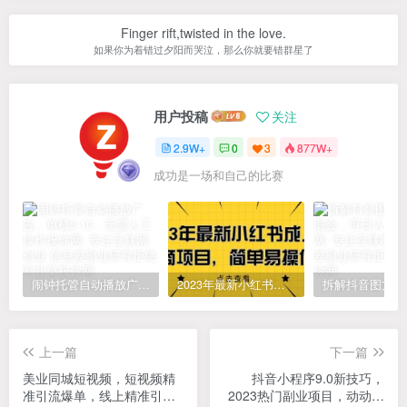
Finger rift,twisted in the love.
如果你为着错过夕阳而哭泣，那么你就要错群星了
用户投稿
关注
2.9W+
0
3
877W+
成功是一场和自己的比赛
闹钟托管自动播放广告，单机5-10，无需人工操作
2023年最新小红书成人电商项目，简单易操作【详细教程】
上一篇
下一篇
美业同城短视频，短视频精
抖音小程序9.0新技巧，
准引流爆单，线上精准引
2023热门副业项目，动动手