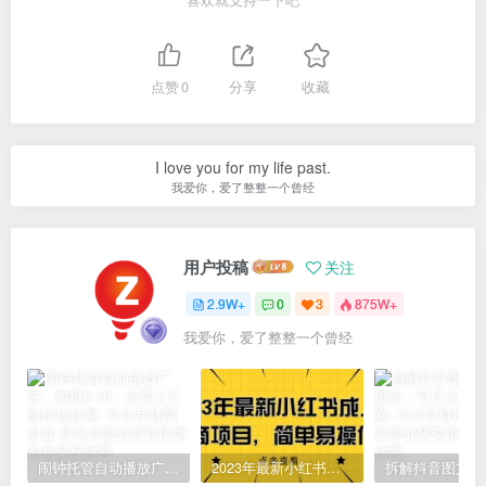
喜欢就支持一下吧
点赞
0
分享
收藏
I love you for my life past.
我爱你，爱了整整一个曾经
用户投稿
关注
2.9W+
0
3
875W+
我爱你，爱了整整一个曾经
闹钟托管自动播放广告，单机5-10，无需人工操作
2023年最新小红书成人电商项目，简单易操作【详细教程】