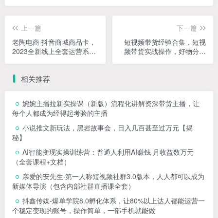
上一篇
下一篇
老陶电商·抖音商城商品卡，​
短视频带货经验合集，短视
2023全新线上全套运营系列
频带货实战操作，好物分享
课
起号逻辑，定位选品打标
签、出单，原价
相关推荐
婉婉主播拉新实操课（新版）流程化讲解资深带货主播，让
每个人都成为经得起考验的主播
小说推文新玩法，黑岩故事会，日入几百甚至过万元【揭
秘】
AI智能变现实操训练营：普通人利用AI赚钱 月收益数万元
（全套课程+文档）
亲爱的安先生·第一人称短视频社群3.0版本，人人都可以成为
新媒体导演（包含内部社群直播课全套）
抖鑫传媒-爆单学院8.0孵化体系，让80%以上达人都能运营一
个稳定变现的账号，操作简单，一部手机就能做