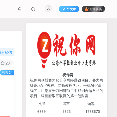
写文章
开通会员
热榜资源
免费分享网赚资讯
TOP1
私信
425人已阅读
20
2026姜胡说流量&商业设计，把流量转化
已售 24
为留量，设计自己的商业模...
祝你网
祝你网创博客为您分享网络赚钱项目、各大网
赚论坛VIP教程、网赚教程学习、手机APP赚
AI编程出海实战课：10分钟
TOP2
钱等，让您在千万网赚项目中找到合适自己的
速建AI网站+支付登陆对接，
项目，轻松赚取互联网的第一笔财富!
掌握出海全流程
6个月前
425人已阅读
文章
留言 访客
宝子哥头部团队短视频带
TOP3
6869 9
323 1
788670
货，以混剪为主，不需要真