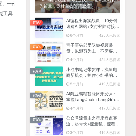
置、一件
为留量，设计自己的商业模...
2025最新零撸项目，一部手机就可以操作，20秒一单，零投入纯薅羊毛，无门槛，一天200+【揭秘】
4
能工具
线上陪伴项目玩法，聊聊天就有收益的项目，一个月收益5000+
AI编程出海实战课：10分钟
5
TOP2
速建AI网站+支付登陆对接，
全网首发！答案之书网页版，全新玩法，搭配文档和网页，日入1k+零门槛小白首选副业
掌握出海全流程
6
6个月前
425人已阅读
25年7月小红书女粉新玩法，公域转私域变现，日轻松变现2张+，5分钟简单复制好上手
7
宝子哥头部团队短视频带
TOP3
货，以混剪为主，不需要真
情趣内衣暴利玩法，冷门赛道，日入1k+
8
人出镜，不需要拍摄【更新
4个月前
424人已阅读
26年3月】
在家就能做的项目，一天轻松300+，操作简单上手快
9
小红书笔记带货课，流量电
TOP4
商新机会，抓住小红书的流
2025年百家号AI图文掘金，手机操作单号月入4-5位数，低门槛【附指令+工具】
10
量红利(更新26年2月)
5个月前
419人已阅读
抖音情感文案项目玩法，单月涨粉3000+，新手小白也能做
11
AI商业编程智能体开发课：
TOP5
掌握LangChain+LangGraph
构建多智能体协同架构的核
4个月前
417人已阅读
心能力
公众号流量主之星座盘点赛
TOP6
道，起号快+流量稳，流程简
单，适合新手操作
3个月前
416人已阅读