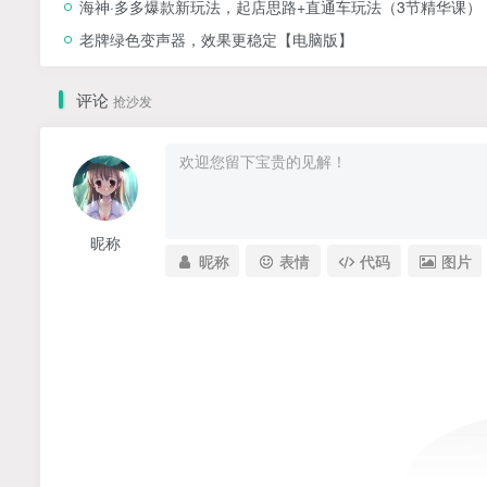
海神·多多爆款新玩法，​起店思路+直通车玩法（3节精华课）
老牌绿色变声器，效果更稳定【电脑版】
评论
抢沙发
昵称
昵称
表情
代码
图片