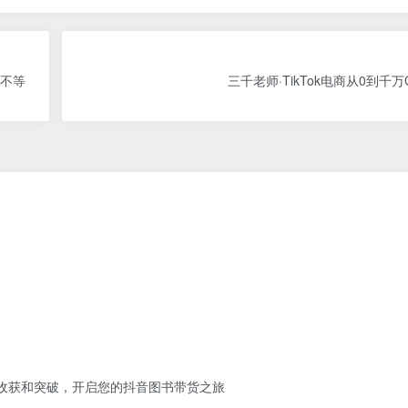
W不等
三千老师·TikTok电商从0到千
】
的收获和突破，开启您的抖音图书带货之旅