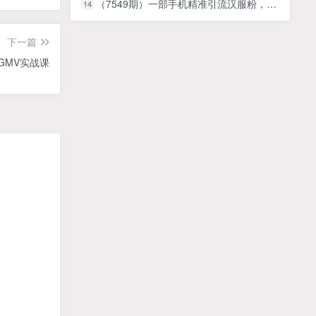
（7549期）一部手机精准引流汉服粉，0成本多种变现方式，小白月入过万（附素材+工具）
14
下一篇
万GMV实战课