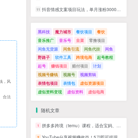
抖音情感文案项目玩法，单月涨粉3000+，新手小白也能做
11
黑科技
魔力城市
餐饮项目
餐饮
音乐推广
音乐号
韭菜
零撸项目
闲鱼无货源
闲鱼引流
闲鱼代挂
闲鱼
野路子
软件工具
跨境电商
起号教程
起号
赚钱项目
赔付项目
计划
视频号赚钱
视频号
视频剪辑
钱，风
表情包项目
表情包
虚似资源项目
虚似资料变现
虚似资料
虚似电商
、合法
随机文章
拼多多跨境（temu）课程，适合宝妈、兼职、学生和所有创业者
1
YouTube分享视频赚收益！5刀即可提现，实操7天到账7百刀
2