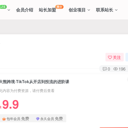
+15
荐介
会员介绍
站长加盟
创业项目
联系站长
关注
0
196
大熊跨境·TikTok从开店到投流的进阶课
此内容为付费资源，请付费后查看
9.9
R
免费
免费
包年会员
永久会员