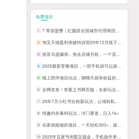
免费项目
? 零加盟费｜红颜搭全国城市代理商招募正式启动！
1
淘宝天猫盈利突破特训营25年12月线下课，系统性的深度剖析电商企业经营之道，打造电商标准化运营体系
2
抓亚马逊漏洞，免去店铺月租，一个流量大竞争小，让你有机会成大卖的赛道
3
2025最新零撸项目，一部手机就可以操作，20秒一单，零投入纯薅羊毛，无门槛，一天200+【揭秘】
4
线上陪伴项目玩法，聊聊天就有收益的项目，一个月收益5000+
5
全网首发！答案之书网页版，全新玩法，搭配文档和网页，日入1k+零门槛小白首选副业
6
25年7月小红书女粉新玩法，公域转私域变现，日轻松变现2张+，5分钟简单复制好上手
7
情趣内衣暴利玩法，冷门赛道，日入1k+
8
在家就能做的项目，一天轻松300+，操作简单上手快
9
2025年百家号AI图文掘金，手机操作单号月入4-5位数，低门槛【附指令+工具】
10