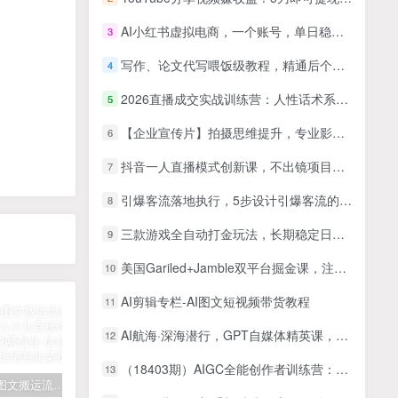
AI小红书虚拟电商，一个账号，单日稳定变现500+
3
写作、论文代写喂饭级教程，精通后个人月入2-3w，自己开工作室上限更
4
2026直播成交实战训练营：人性话术系统+高转化直播框架，打造千万级主播成交能力
5
【企业宣传片】拍摄思维提升，专业影视质感核心揭密，一课搞定
6
抖音一人直播模式创新课，不出镜项目、话术逻辑、心态塑造，轻启动月收益8万+
7
引爆客流落地执行，5步设计引爆客流的裂变活动投放
8
三款游戏全自动打金玩法，长期稳定日入1k+，当天见收益，长期稳定【揭秘】
9
美国Gariled+Jamble双平台掘金课，注册上架、收款提现、全流程实操，快速入局
10
AI剪辑专栏-AI图文短视频带货教程
11
AI航海·深海潜行，GPT自媒体精英课，全网首创调教心流法3.0（20节课）
12
（18403期）AIGC全能创作者训练营：从零基础到签约拿稿费，AI+短篇+长篇+剧本全链路闭环
13
拆解抖音图文搬运流量掘金，可日入小几百
快手星火计划项目玩法，零门槛，单视频收益5000+，保姆级教程
汽水音乐听歌每天变现100+思路，第一时间入局抓住风口，玩法无私分享与你！