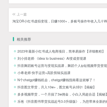
上一篇
淘宝OR小红书虚拟变现，日赚1000+，多账号操作年收入几十
相关推荐
2023年最新小红书成人电商项目，简单易操作【详细教程】
刘小排老师·《idea to business》AI变成变现课
抖音舞蹈账号运营与变现实战课，舞蹈个人ip短视频带货变现
小希老师·快手运营+高阶剪辑实战课
N个chatgpt赚钱机会，chatgpt赚钱指南看这就够了！
抖音图文带货，月入10w+，图文账号从0到1【揭秘】
多多视频带货，一个月搞了3w佣金，小白入局超合适【揭秘
乐爸《抖音图书带货实战起号3.0升级版》，为您带来全新