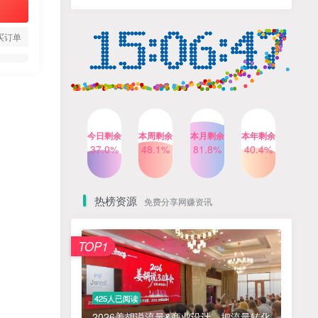
人出镜，不需要拍摄【更新
4个月前
424人已阅读
26年3月】
小红书笔记带货课，流量电
TOP4
买订单
商新机会，抓住小红书的流
量红利(更新26年2月)
5个月前
419人已阅读
AI商业编程智能体开发课：
TOP5
掌握LangChain+LangGraph
构建多智能体协同架构的核
4个月前
417人已阅读
心能力
今日剩余
本周剩余
本月剩余
本年剩余
公众号流量主之星座盘点赛
37.0%
48.1%
81.8%
40.4%
TOP6
道，起号快+流量稳，流程简
单，适合新手操作
3个月前
416人已阅读
热榜资源
免费分享网赚资讯
免费项目
TOP1
? 零加盟费｜红颜搭全国城市代理商招募正式启动！
1
淘宝天猫盈利突破特训营25年12月线下课，系统性的深度剖析电商企业经营之道，打造电商标准化运营体系
2
425人已阅读
抓亚马逊漏洞，免去店铺月租，一个流量大竞争小，让你有机会成大卖的赛道
3
2026姜胡说流量&商业设计，把流量转化