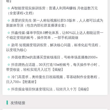
秘】
AI智能变现实操训练营：普通人利用AI赚钱 月收益数万元
（全套课程+文档）
亲爱的安先生·第一人称短视频社群3.0版本，人人都可以成为
新媒体导演（包含内部社群直播课全套）
抖鑫传媒-爆单学院8.0孵化体系，让80%以上达人都能运营一
个稳定变现的账号，操作简单，一部手机就能做
勋哥·短视频变现训练营，解决核心问题，标准化起号流程，
以变现为核心
外面收费2w的直播买货捡钱项目，号称单场直播撸2000+
抖音蹭热点话题，30天打造10w粉账号，每天操作半小时，
带货收徒，轻松实现月入过万【揭秘】
冷门高需求，奥特曼生日祝福视频，零基础制作全套教程，
日入700+【附素材】
抖音掘金项目快速变现玩法，玩转月入十万【揭秘】
友情链接