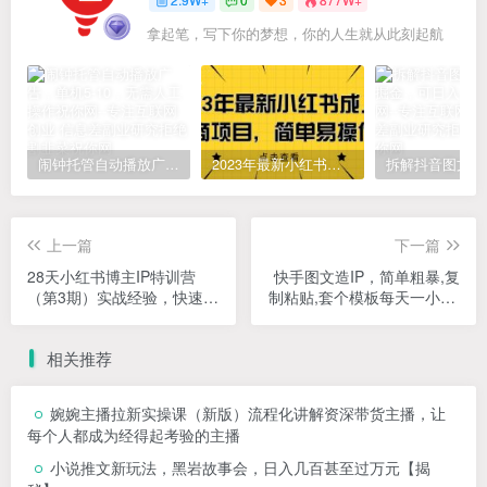
拿起笔，写下你的梦想，你的人生就从此刻起航
闹钟托管自动播放广告，单机5-10，无需人工操作
2023年最新小红书成人电商项目，简单易操作【详细教程】
上一篇
下一篇
28天小红书博主IP特训营
快手图文造IP，简单粗暴,复
（第3期）实战经验，快速涨
制粘贴,套个模板每天一小时,
粉，迅速变现
日引50+精准创业粉【揭
秘】
相关推荐
婉婉主播拉新实操课（新版）流程化讲解资深带货主播，让
每个人都成为经得起考验的主播
小说推文新玩法，黑岩故事会，日入几百甚至过万元【揭