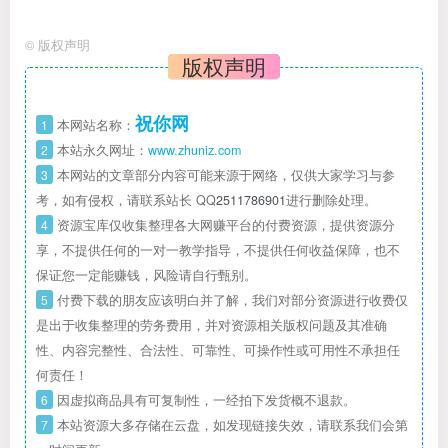
©
版权声明
版权声明
祝你网
1
本网站名称：
2
本站永久网址：
www.zhuniz.com
3
本网站的文章部分内容可能来源于网络，仅供大家学习与参
考，如有侵权，请联系站长 QQ
2511786901
进行删除处理。
4
资源宝库仅收集整理各大网赚平台的付费资源，提供资源分
享，不提供任何的一对一教学指导，不提供任何收益保障，也不
保证您一定能赚钱，风险请自行甄别。
5
付费下载的朋友应该明白并了解，我们对部分资源进行收费仅
是出于收集整理的劳务费用，并对资源相关版权问题及其准确
性、内容完整性、合法性、可靠性、可操作性或可用性不承担任
何责任！
6
因虚拟商品具有可复制性，一经拍下发货概不退款。
7
本站资源大多存储在云盘，如发现链接失效，请联系我们会第