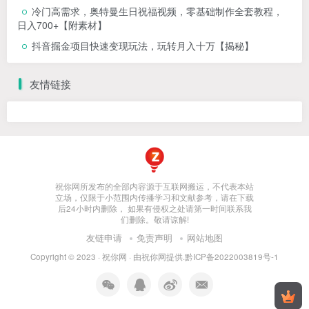
冷门高需求，奥特曼生日祝福视频，零基础制作全套教程，
日入700+【附素材】
抖音掘金项目快速变现玩法，玩转月入十万【揭秘】
友情链接
祝你网所发布的全部内容源于互联网搬运，不代表本站
立场，仅限于小范围内传播学习和文献参考，请在下载
后24小时内删除， 如果有侵权之处请第一时间联系我
们删除。敬请谅解!
友链申请
免责声明
网站地图
Copyright © 2023 ·
祝你网
· 由
祝你网
提供.
黔ICP备2022003819号-1