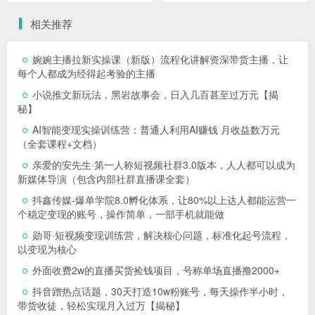
相关推荐
婉婉主播拉新实操课（新版）流程化讲解资深带货主播，让
每个人都成为经得起考验的主播
小说推文新玩法，黑岩故事会，日入几百甚至过万元【揭
秘】
AI智能变现实操训练营：普通人利用AI赚钱 月收益数万元
（全套课程+文档）
亲爱的安先生·第一人称短视频社群3.0版本，人人都可以成为
新媒体导演（包含内部社群直播课全套）
抖鑫传媒-爆单学院8.0孵化体系，让80%以上达人都能运营一
个稳定变现的账号，操作简单，一部手机就能做
勋哥·短视频变现训练营，解决核心问题，标准化起号流程，
以变现为核心
外面收费2w的直播买货捡钱项目，号称单场直播撸2000+
抖音蹭热点话题，30天打造10w粉账号，每天操作半小时，
带货收徒，轻松实现月入过万【揭秘】