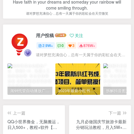
Have faith in your dreams and someday your rainbow will
come smiling through.
请对梦想充满信心，总有一天属于你的彩虹会在天空微笑
用户投稿
关注
2.9W+
0
3
876W+
请对梦想充满信心，总有一天属于你的彩虹会在天空微笑
闹钟托管自动播放广告，单机5-10，无需人工操作
2023年最新小红书成人电商项目，简单易操作【详细教程】
上一篇
下一篇
QQ小世界撸金，无脑搬运，
九月必做国庆节旅游卡最新
日入500+，教程+软件【揭
分销玩法教程，月入5W+，
秘】
全国可做【揭秘】