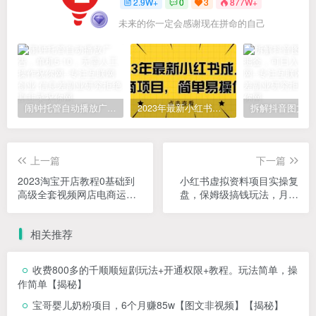
2.9W+
0
3
877W+
未来的你一定会感谢现在拼命的自己
闹钟托管自动播放广告，单机5-10，无需人工操作
2023年最新小红书成人电商项目，简单易操作【详细教程】
上一篇
下一篇
2023淘宝开店教程0基础到
小红书虚拟资料项目实操复
高级全套视频网店电商运营
盘，保姆级搞钱玩法，月入
培训教学课程（2月更新）
2W＋！
相关推荐
收费800多的千顺顺短剧玩法+开通权限+教程。玩法简单，操
作简单【揭秘】
宝哥婴儿奶粉项目，6个月赚85w【图文非视频】【揭秘】