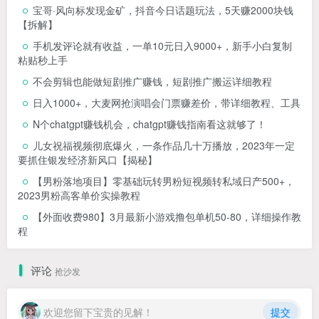
宝哥·风向标发现金矿，抖音今日话题玩法，5天赚2000块钱
【拆解】
手机发评论就有收益，一单10元日入9000+，新手小白复制
粘贴秒上手
不会剪辑也能做短剧推广赚钱，短剧推广搬运详细教程
日入1000+，大麦网抢演唱会门票赚差价，带详细教程、工具
N个chatgpt赚钱机会，chatgpt赚钱指南看这就够了！
儿女祝福视频彻底爆火，一条作品几十万播放，2023年一定
要抓住银发经济新风口【揭秘】
【男粉落地项目】零基础玩转男粉短视频转私域日产500+，
2023男粉高客单价实操教程
【外面收费980】3月最新小游戏撸包单机50-80，详细操作教
程
评论
抢沙发
欢迎您留下宝贵的见解！
提交