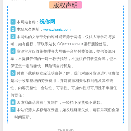
版权声明
祝你网
1
本网站名称：
2
本站永久网址：
www.zhuniz.com
3
本网站的文章部分内容可能来源于网络，仅供大家学习与参
考，如有侵权，请联系站长 QQ
2511786901
进行删除处理。
4
资源宝库仅收集整理各大网赚平台的付费资源，提供资源分
享，不提供任何的一对一教学指导，不提供任何收益保障，也不
保证您一定能赚钱，风险请自行甄别。
5
付费下载的朋友应该明白并了解，我们对部分资源进行收费仅
是出于收集整理的劳务费用，并对资源相关版权问题及其准确
性、内容完整性、合法性、可靠性、可操作性或可用性不承担任
何责任！
6
因虚拟商品具有可复制性，一经拍下发货概不退款。
7
本站资源大多存储在云盘，如发现链接失效，请联系我们会第
一时间更新。
THE END