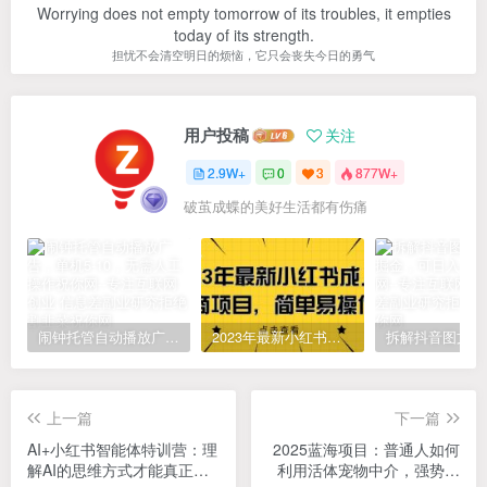
Worrying does not empty tomorrow of its troubles, it empties
today of its strength.
担忧不会清空明日的烦恼，它只会丧失今日的勇气
用户投稿
关注
2.9W+
0
3
877W+
破茧成蝶的美好生活都有伤痛
闹钟托管自动播放广告，单机5-10，无需人工操作
2023年最新小红书成人电商项目，简单易操作【详细教程】
上一篇
下一篇
AI+小红书智能体特训营：理
2025蓝海项目：普通人如何
解AI的思维方式才能真正驾
利用活体宠物中介，强势翻