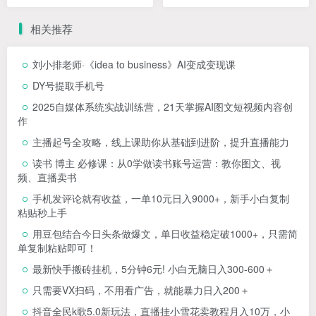
驭它，月变现6位数
身月入10万
相关推荐
刘小排老师·《idea to business》AI变成变现课
DY号提取手机号
2025自媒体系统实战训练营，21天掌握AI图文短视频内容创
作
主播起号全攻略，线上课助你从基础到进阶，提升直播能力
读书 博主 必修课：从0学做读书账号运营：教你图文、视
频、直播卖书
手机发评论就有收益，一单10元日入9000+，新手小白复制
粘贴秒上手
用豆包结合今日头条做爆文，单日收益稳定破1000+，只需简
单复制粘贴即可！
最新快手搬砖挂机，5分钟6元! 小白无脑日入300-600＋
只需要VX扫码，不用看广告，就能暴力日入200＋
抖音全民k歌5.0新玩法，直播挂小雪花卖教程月入10万，小