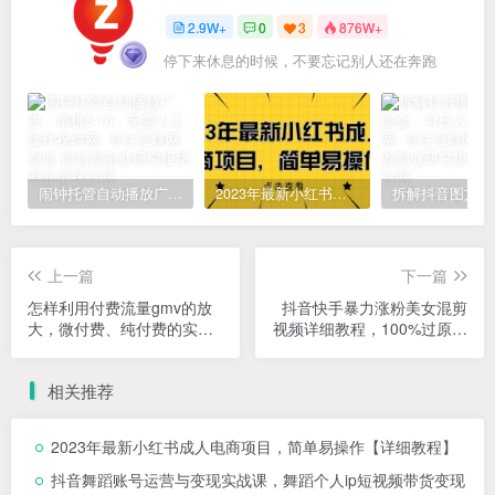
2.9W+
0
3
876W+
停下来休息的时候，不要忘记别人还在奔跑
闹钟托管自动播放广告，单机5-10，无需人工操作
2023年最新小红书成人电商项目，简单易操作【详细教程】
上一篇
下一篇
怎样利用付费流量gmv的放
抖音快手暴力涨粉美女混剪
大，微付费、纯付费的实操
视频详细教程，100%过原创
型打法
图片教程！【附带违规申诉
方法】
相关推荐
2023年最新小红书成人电商项目，简单易操作【详细教程】
抖音舞蹈账号运营与变现实战课，舞蹈个人ip短视频带货变现