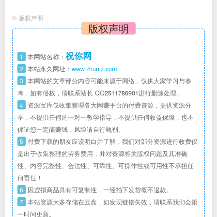
©
版权声明
版权声明
祝你网
1
本网站名称：
2
本站永久网址：
www.zhuniz.com
3
本网站的文章部分内容可能来源于网络，仅供大家学习与参
考，如有侵权，请联系站长 QQ
2511786901
进行删除处理。
4
资源宝库仅收集整理各大网赚平台的付费资源，提供资源分
享，不提供任何的一对一教学指导，不提供任何收益保障，也不
保证您一定能赚钱，风险请自行甄别。
5
付费下载的朋友应该明白并了解，我们对部分资源进行收费仅
是出于收集整理的劳务费用，并对资源相关版权问题及其准确
性、内容完整性、合法性、可靠性、可操作性或可用性不承担任
何责任！
6
因虚拟商品具有可复制性，一经拍下发货概不退款。
7
本站资源大多存储在云盘，如发现链接失效，请联系我们会第
一时间更新。