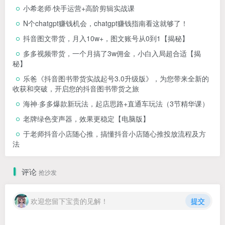
小希老师·快手运营+高阶剪辑实战课
N个chatgpt赚钱机会，chatgpt赚钱指南看这就够了！
抖音图文带货，月入10w+，图文账号从0到1【揭秘】
多多视频带货，一个月搞了3w佣金，小白入局超合适【揭
秘】
乐爸《抖音图书带货实战起号3.0升级版》，为您带来全新的
收获和突破，开启您的抖音图书带货之旅
海神·多多爆款新玩法，​起店思路+直通车玩法（3节精华课）
老牌绿色变声器，效果更稳定【电脑版】
于老师抖音小店随心推，搞懂抖音小店随心推投放流程及方
法
评论
抢沙发
欢迎您留下宝贵的见解！
提交