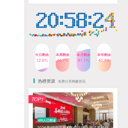
人出镜，不需要拍摄【更新
4个月前
424人已阅读
26年3月】
小红书笔记带货课，流量电
TOP4
商新机会，抓住小红书的流
量红利(更新26年2月)
5个月前
419人已阅读
AI商业编程智能体开发课：
TOP5
掌握LangChain+LangGraph
构建多智能体协同架构的核
4个月前
417人已阅读
心能力
今日剩余
本周剩余
本月剩余
本年剩余
公众号流量主之星座盘点赛
12.6%
44.7%
81.1%
40.3%
TOP6
道，起号快+流量稳，流程简
单，适合新手操作
3个月前
416人已阅读
热榜资源
免费分享网赚资讯
免费项目
TOP1
? 零加盟费｜红颜搭全国城市代理商招募正式启动！
1
淘宝天猫盈利突破特训营25年12月线下课，系统性的深度剖析电商企业经营之道，打造电商标准化运营体系
2
425人已阅读
抓亚马逊漏洞，免去店铺月租，一个流量大竞争小，让你有机会成大卖的赛道
3
2026姜胡说流量&商业设计，把流量转化