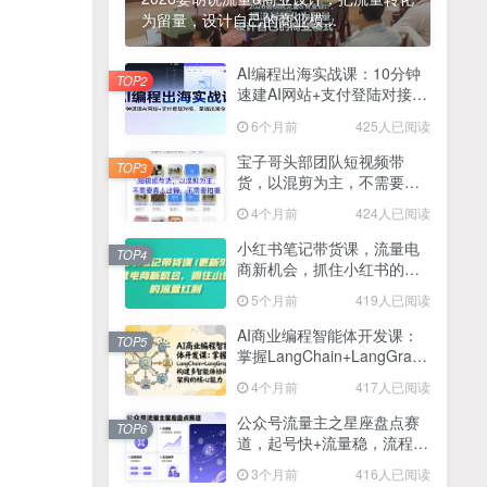
为留量，设计自己的商业模...
2025最新零撸项目，一部手机就可以操作，20秒一单，零投入纯薅羊毛，无门槛，一天200+【揭秘】
4
线上陪伴项目玩法，聊聊天就有收益的项目，一个月收益5000+
AI编程出海实战课：10分钟
5
TOP2
速建AI网站+支付登陆对接，
全网首发！答案之书网页版，全新玩法，搭配文档和网页，日入1k+零门槛小白首选副业
掌握出海全流程
6
6个月前
425人已阅读
25年7月小红书女粉新玩法，公域转私域变现，日轻松变现2张+，5分钟简单复制好上手
7
宝子哥头部团队短视频带
TOP3
货，以混剪为主，不需要真
情趣内衣暴利玩法，冷门赛道，日入1k+
8
人出镜，不需要拍摄【更新
4个月前
424人已阅读
26年3月】
在家就能做的项目，一天轻松300+，操作简单上手快
9
小红书笔记带货课，流量电
TOP4
商新机会，抓住小红书的流
2025年百家号AI图文掘金，手机操作单号月入4-5位数，低门槛【附指令+工具】
10
量红利(更新26年2月)
5个月前
419人已阅读
抖音情感文案项目玩法，单月涨粉3000+，新手小白也能做
11
AI商业编程智能体开发课：
TOP5
掌握LangChain+LangGraph
构建多智能体协同架构的核
4个月前
417人已阅读
心能力
公众号流量主之星座盘点赛
TOP6
道，起号快+流量稳，流程简
单，适合新手操作
3个月前
416人已阅读