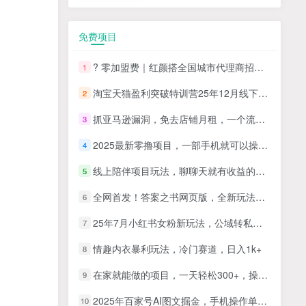
免费项目
? 零加盟费｜红颜搭全国城市代理商招募正式启动！
1
淘宝天猫盈利突破特训营25年12月线下课，系统性的深度剖析电商企业经营之道，打造电商标准化运营体系
2
抓亚马逊漏洞，免去店铺月租，一个流量大竞争小，让你有机会成大卖的赛道
3
2025最新零撸项目，一部手机就可以操作，20秒一单，零投入纯薅羊毛，无门槛，一天200+【揭秘】
4
线上陪伴项目玩法，聊聊天就有收益的项目，一个月收益5000+
5
全网首发！答案之书网页版，全新玩法，搭配文档和网页，日入1k+零门槛小白首选副业
6
25年7月小红书女粉新玩法，公域转私域变现，日轻松变现2张+，5分钟简单复制好上手
7
情趣内衣暴利玩法，冷门赛道，日入1k+
8
在家就能做的项目，一天轻松300+，操作简单上手快
9
2025年百家号AI图文掘金，手机操作单号月入4-5位数，低门槛【附指令+工具】
10