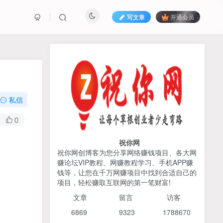
写文章
开通会员
热榜资源
免费分享网赚资讯
TOP1
私信
425人已阅读
0
2026姜胡说流量&商业设计，把流量转化
为留量，设计自己的商业模...
祝你网
祝你网创博客为您分享网络赚钱项目、各大网
赚论坛VIP教程、网赚教程学习、手机APP赚
AI编程出海实战课：10分钟
TOP2
钱等，让您在千万网赚项目中找到合适自己的
速建AI网站+支付登陆对接，
项目，轻松赚取互联网的第一笔财富!
掌握出海全流程
6个月前
425人已阅读
文章
留言 访客
宝子哥头部团队短视频带
TOP3
6869 9
323 1
788670
货，以混剪为主，不需要真