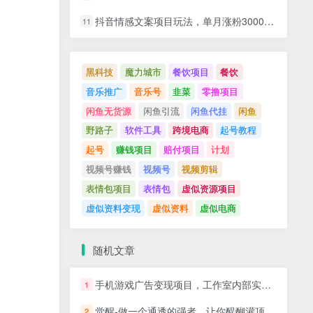
抖音情感文案项目玩法，单月涨粉3000+，新手小白也能做
11
黑科技
魔力城市
餐饮项目
餐饮
音乐推广
音乐号
韭菜
零撸项目
闲鱼无货源
闲鱼引流
闲鱼代挂
闲鱼
野路子
软件工具
跨境电商
起号教程
起号
赚钱项目
赔付项目
计划
视频号赚钱
视频号
视频剪辑
表情包项目
表情包
虚似资源项目
虚似资料变现
虚似资料
虚似电商
随机文章
手机游戏广告变现项目，工作室内部实测项目，每天2小时，单设备单号30+
1
觉醒-做一个通透的强者，让你醍醐灌顶，拥有通透人生的觉醒开悟课，掌握强大的秘密！
2