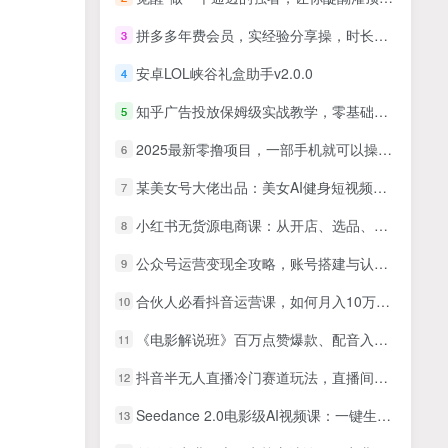
拼多多年费会员，实经验分享操，时长拉满，干货拉满(更新26年7月3日)
3
安卓LOL峡谷礼盒助手v2.0.0
4
知乎广告投放保姆级实战教学，零基础快速上手
5
2025最新零撸项目，一部手机就可以操作，20秒一单，零投入纯薅羊毛，无门槛，一天200+【揭秘】
6
某美女号大佬出品：美女AI健身短视频制作教学，条条爆款的流量密码
7
小红书无货源电商课：从开店、选品、上架到内容制作，无需囤货快速启动，月盈利过万(更新
8
公众号运营变现全攻略，账号搭建与认证选择，爆款文章六大要素解析
9
合伙人必看抖音运营课，如何月入10万+，一节课告诉你答案！
10
《电影解说班》百万点赞爆款、配音入门、1分钟出字幕PR剪辑、直播文案课等
11
抖音半无人直播冷门赛道玩法，直播间流量非常大，单号收益也不低！
12
Seedance 2.0电影级AI视频课：一键生成多镜头+一致角色+音频叙事
13