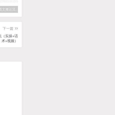
拆解抖音图文搬运流量掘金，可日入小几百
快手星火计划项目玩法，零门槛，单视频收益5000+，保姆级教程
汽水音乐听歌每天变现100+思路，第一时间入局抓住风口，玩法无私分享与你！
下一篇
玩（实操+话
术+视频）