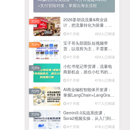
+支付登陆对接，掌握出海全流程
2025最新零撸项目，一部手机就可以操作，20秒一单，零投入纯薅羊毛，无门槛，一天200+【揭秘】
4
线上陪伴项目玩法，聊聊天就有收益的项目，一个月收益5000+
2026姜胡说流量&商业设
5
TOP2
计，把流量转化为留量，设
全网首发！答案之书网页版，全新玩法，搭配文档和网页，日入1k+零门槛小白首选副业
计自己的商业模式
6
6个月前
424人已阅读
25年7月小红书女粉新玩法，公域转私域变现，日轻松变现2张+，5分钟简单复制好上手
7
宝子哥头部团队短视频带
TOP3
货，以混剪为主，不需要真
情趣内衣暴利玩法，冷门赛道，日入1k+
8
人出镜，不需要拍摄【更新
4个月前
424人已阅读
26年3月】
在家就能做的项目，一天轻松300+，操作简单上手快
9
小红书笔记带货课，流量电
TOP4
商新机会，抓住小红书的流
2025年百家号AI图文掘金，手机操作单号月入4-5位数，低门槛【附指令+工具】
10
量红利(更新26年2月)
5个月前
419人已阅读
抖音情感文案项目玩法，单月涨粉3000+，新手小白也能做
11
AI商业编程智能体开发课：
TOP5
掌握LangChain+LangGraph
构建多智能体协同架构的核
4个月前
417人已阅读
心能力
Gemini3.0实战系统课，
TOP6
Sora2视频实操，从入门到精
通多模态创作
4个月前
416人已阅读