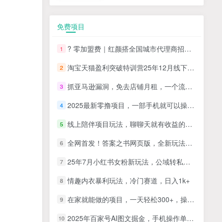
免费项目
? 零加盟费｜红颜搭全国城市代理商招募正式启动！
1
淘宝天猫盈利突破特训营25年12月线下课，系统性的深度剖析电商企业经营之道，打造电商标准化运营体系
2
抓亚马逊漏洞，免去店铺月租，一个流量大竞争小，让你有机会成大卖的赛道
3
2025最新零撸项目，一部手机就可以操作，20秒一单，零投入纯薅羊毛，无门槛，一天200+【揭秘】
4
线上陪伴项目玩法，聊聊天就有收益的项目，一个月收益5000+
5
全网首发！答案之书网页版，全新玩法，搭配文档和网页，日入1k+零门槛小白首选副业
6
25年7月小红书女粉新玩法，公域转私域变现，日轻松变现2张+，5分钟简单复制好上手
7
情趣内衣暴利玩法，冷门赛道，日入1k+
8
在家就能做的项目，一天轻松300+，操作简单上手快
9
2025年百家号AI图文掘金，手机操作单号月入4-5位数，低门槛【附指令+工具】
10