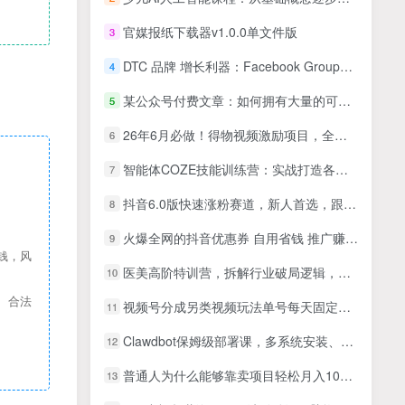
官媒报纸下载器v1.0.0单文件版
3
DTC 品牌 增长利器：Facebook Group私域 营销，提高活跃度和粘性 实现
4
某公众号付费文章：如何拥有大量的可支配时间？
5
26年6月必做！得物视频激励项目，全自动运营单号月利润3600+
6
智能体COZE技能训练营：实战打造各类效率工具，零基础玩转智能体开发与应用
7
抖音6.0版快速涨粉赛道，新人首选，跟着我的操作步骤，相信你也可以
8
火爆全网的抖音优惠券 自用省钱 推广赚钱 不伤人脉 裂变日入500+ 享受…
9
钱，风
医美高阶特训营，拆解行业破局逻辑，从账号打造到业绩突破，0基础起步直达千万业绩
10
、合法
视频号分成另类视频玩法单号每天固定150左右的收益利用AI就能完成一刀不剪的手法
11
Clawdbot保姆级部署课，多系统安装、安全方案、平台集成，零基础教程，快速拥有专属AI助手
12
普通人为什么能够靠卖项目轻松月入10W+，而做项目却容易成炮灰，卖项目为什么能够稳賺不赔？【揭秘】
13