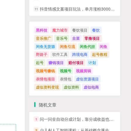
抖音情感文案项目玩法，单月涨粉3000+，新手小白也能做
11
黑科技
魔力城市
餐饮项目
餐饮
音乐推广
音乐号
韭菜
零撸项目
闲鱼无货源
闲鱼引流
闲鱼代挂
闲鱼
野路子
软件工具
跨境电商
起号教程
起号
赚钱项目
赔付项目
计划
视频号赚钱
视频号
视频剪辑
表情包项目
表情包
虚似资源项目
虚似资料变现
虚似资料
虚似电商
随机文章
问一问全自动分成计划，靠分成收益也能月入过1W
1
少儿AI人工智能课程：从基础概念逐步深入到核心技术 培养全面的AI素养
2