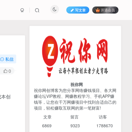
写文章
开通会员
热榜资源
免费分享网赚资讯
TOP1
私信
425人已阅读
0
AI编程出海实战课：10分钟速建AI网站
+支付登陆对接，掌握出海全流程
祝你网
祝你网创博客为您分享网络赚钱项目、各大网
成本创
赚论坛VIP教程、网赚教程学习、手机APP赚
2026姜胡说流量&商业设
TOP2
钱等，让您在千万网赚项目中找到合适自己的
计，把流量转化为留量，设
项目，轻松赚取互联网的第一笔财富!
计自己的商业模式
6个月前
424人已阅读
文章
留言 访客
宝子哥头部团队短视频带
TOP3
6869 9
323 1
788670
货，以混剪为主，不需要真