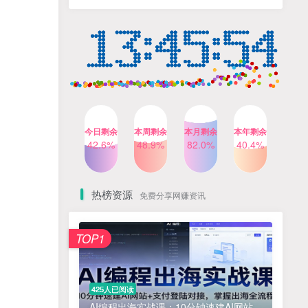
人出镜，不需要拍摄【更新
4个月前
424人已阅读
26年3月】
小红书笔记带货课，流量电
TOP4
商新机会，抓住小红书的流
量红利(更新26年2月)
5个月前
419人已阅读
AI商业编程智能体开发课：
TOP5
掌握LangChain+LangGraph
构建多智能体协同架构的核
4个月前
417人已阅读
心能力
今日剩余
本周剩余
本月剩余
本年剩余
Gemini3.0实战系统课，
42.6%
48.9%
82.0%
40.4%
TOP6
Sora2视频实操，从入门到精
通多模态创作
4个月前
416人已阅读
热榜资源
免费分享网赚资讯
免费项目
TOP1
? 零加盟费｜红颜搭全国城市代理商招募正式启动！
1
淘宝天猫盈利突破特训营25年12月线下课，系统性的深度剖析电商企业经营之道，打造电商标准化运营体系
2
425人已阅读
抓亚马逊漏洞，免去店铺月租，一个流量大竞争小，让你有机会成大卖的赛道
3
AI编程出海实战课：10分钟速建AI网站