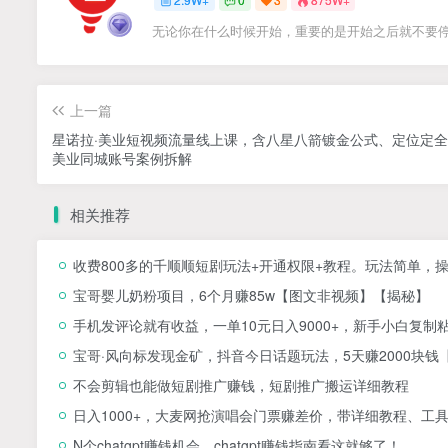
无论你在什么时候开始，重要的是开始之后就不要
上一篇
星诺拉·美业短视频流量线上课，含八星八箭镀金公式、定位定
美业同城账号案例拆解
相关推荐
收费800多的千顺顺短剧玩法+开通权限+教程。玩法简单，
宝哥婴儿奶粉项目，6个月赚85w【图文非视频】【揭秘】
手机发评论就有收益，一单10元日入9000+，新手小白复制
宝哥·风向标发现金矿，抖音今日话题玩法，5天赚2000块钱
不会剪辑也能做短剧推广赚钱，短剧推广搬运详细教程
日入1000+，大麦网抢演唱会门票赚差价，带详细教程、工
N个chatgpt赚钱机会，chatgpt赚钱指南看这就够了！