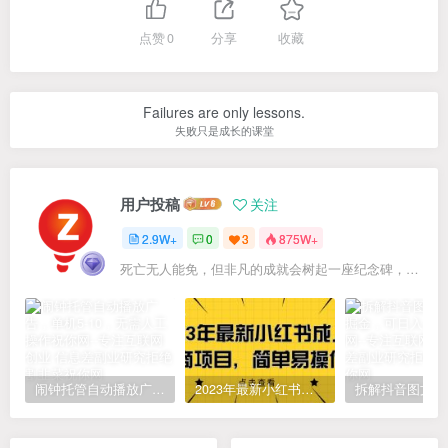
点赞
0
分享
收藏
Failures are only lessons.
失败只是成长的课堂
用户投稿
关注
2.9W+
0
3
875W+
死亡无人能免，但非凡的成就会树起一座纪念碑，它将一直立到太阳冷却之时
闹钟托管自动播放广告，单机5-10，无需人工操作
2023年最新小红书成人电商项目，简单易操作【详细教程】