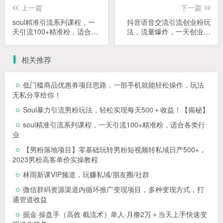
上一篇
下一篇
soul精准引流系列课程，一
抖音语音交流引流创业粉玩
天引流100+精准粉，适合各
法，流量爆炸，一天创业粉
类行业
100+
相关推荐
低门槛商品优惠券项目思路，一部手机就能轻松操作，玩法
无私分享给你！
Soul暴力引流男粉玩法，轻松实现每天500＋收益！【揭秘】
soul精准引流系列课程，一天引流100+精准粉，适合各类行
业
【男粉落地项目】零基础玩转男粉短视频转私域日产500+，
2023男粉高客单价实操教程
林雨新课VIP频道，玩赚私域/朋友圈/社群
微信群码资源渠道内循环推广变现项目，多种变现方式，打
通管道收益
掘金·操盘手（高效·截流术）单人·月撸2万＋当天上手快速变