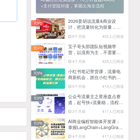
+支付登陆对接，掌握出海全流程
2025最新零撸项目，一部手机就可以操作，20秒一单，零投入纯薅羊毛，无门槛，一天200+【揭秘】
4
线上陪伴项目玩法，聊聊天就有收益的项目，一个月收益5000+
2026姜胡说流量&商业设
5
TOP2
计，把流量转化为留量，设
全网首发！答案之书网页版，全新玩法，搭配文档和网页，日入1k+零门槛小白首选副业
计自己的商业模式
6
6个月前
425人已阅读
25年7月小红书女粉新玩法，公域转私域变现，日轻松变现2张+，5分钟简单复制好上手
7
宝子哥头部团队短视频带
TOP3
货，以混剪为主，不需要真
情趣内衣暴利玩法，冷门赛道，日入1k+
8
人出镜，不需要拍摄【更新
4个月前
424人已阅读
26年3月】
在家就能做的项目，一天轻松300+，操作简单上手快
9
小红书笔记带货课，流量电
TOP4
商新机会，抓住小红书的流
2025年百家号AI图文掘金，手机操作单号月入4-5位数，低门槛【附指令+工具】
10
量红利(更新26年2月)
5个月前
419人已阅读
抖音情感文案项目玩法，单月涨粉3000+，新手小白也能做
11
公众号流量主之星座盘点赛
TOP5
道，起号快+流量稳，流程简
单，适合新手操作
3个月前
417人已阅读
AI商业编程智能体开发课：
TOP6
掌握LangChain+LangGraph
构建多智能体协同架构的核
4个月前
417人已阅读
心能力