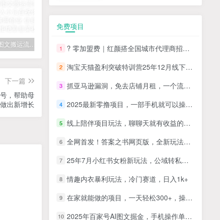
免费项目
拆解抖音图文搬运流量掘金，可日入小几百
快手星火计划项目玩法，零门槛，单视频收益5000+，保姆级教程
汽水音乐听歌每天变现100+思路，第一时间入局抓住风口，玩法无私分享与你！
? 零加盟费｜红颜搭全国城市代理商招募正式启动！
1
淘宝天猫盈利突破特训营25年12月线下课，系统性的深度剖析电商企业经营之道，打造电商标准化运营体系
2
下一篇
抓亚马逊漏洞，免去店铺月租，一个流量大竞争小，让你有机会成大卖的赛道
3
城号，帮助母
做出新增长
2025最新零撸项目，一部手机就可以操作，20秒一单，零投入纯薅羊毛，无门槛，一天200+【揭秘】
4
线上陪伴项目玩法，聊聊天就有收益的项目，一个月收益5000+
5
全网首发！答案之书网页版，全新玩法，搭配文档和网页，日入1k+零门槛小白首选副业
6
25年7月小红书女粉新玩法，公域转私域变现，日轻松变现2张+，5分钟简单复制好上手
7
情趣内衣暴利玩法，冷门赛道，日入1k+
8
在家就能做的项目，一天轻松300+，操作简单上手快
9
2025年百家号AI图文掘金，手机操作单号月入4-5位数，低门槛【附指令+工具】
10