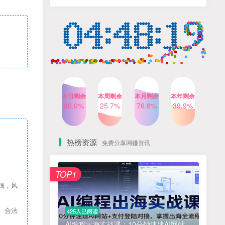
人出镜，不需要拍摄【更新
4个月前
424人已阅读
26年3月】
小红书笔记带货课，流量电
TOP4
商新机会，抓住小红书的流
量红利(更新26年2月)
5个月前
419人已阅读
公众号流量主之星座盘点赛
TOP5
道，起号快+流量稳，流程简
单，适合新手操作
3个月前
417人已阅读
今日剩余
本周剩余
本月剩余
本年剩余
AI商业编程智能体开发课：
80.0%
25.7%
76.8%
39.9%
TOP6
掌握LangChain+LangGraph
构建多智能体协同架构的核
4个月前
417人已阅读
心能力
热榜资源
免费分享网赚资讯
免费项目
TOP1
? 零加盟费｜红颜搭全国城市代理商招募正式启动！
1
钱，风
淘宝天猫盈利突破特训营25年12月线下课，系统性的深度剖析电商企业经营之道，打造电商标准化运营体系
2
、合法
425人已阅读
抓亚马逊漏洞，免去店铺月租，一个流量大竞争小，让你有机会成大卖的赛道
3
AI编程出海实战课：10分钟速建AI网站