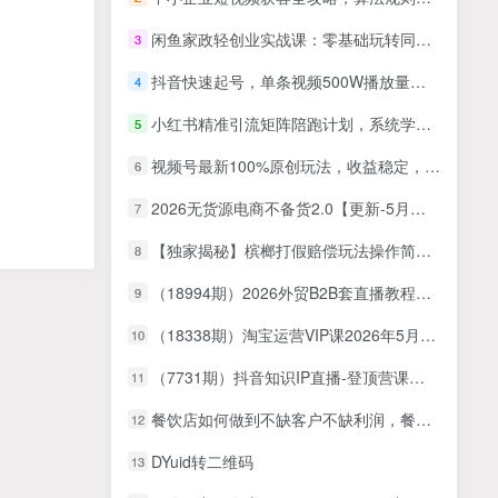
闲鱼家政轻创业实战课：零基础玩转同城家政接单，素材文案发布全流程
3
抖音快速起号，单条视频500W播放量，既能变现又能引流创业粉
4
小红书精准引流矩阵陪跑计划，系统学习小红书引流玩法，免费矩阵式引流，付费投流广告
5
视频号最新100%原创玩法，收益稳定，亲测单日收益1000+，小白专属
6
2026无货源电商不备货2.0【更新-5月】：超低费比技术突破自然流天花板，单店月利润1-3万元
7
【独家揭秘】槟榔打假赔偿玩法操作简单有手就行单笔订单可赔偿500元【纯绿色】
8
（18994期）2026外贸B2B套直播教程：团队管理+客户开发+展会攻略，配套全套落地标准化SOP
9
（18338期）淘宝运营VIP课2026年5月：解决没利润、没流量、没转化、没爆发四大核心难题
10
（7731期）抖音知识IP直播-登顶营课程：成交为王知识IP出单必修课 流量+卖课+短视频
11
餐饮店如何做到不缺客户不缺利润，餐饮店长必看
12
DYuid转二维码
13