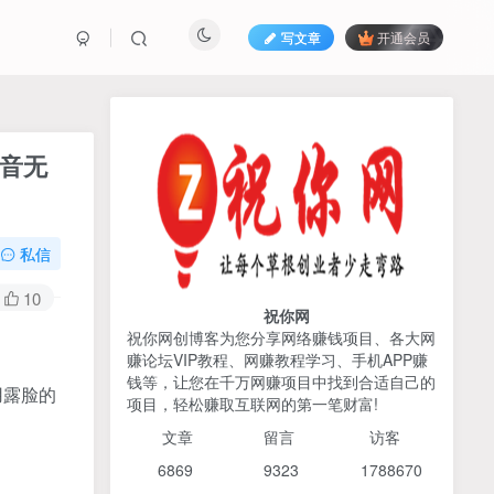
写文章
开通会员
热榜资源
免费分享网赚资讯
抖音无
TOP1
私信
425人已阅读
AI编程出海实战课：10分钟速建AI网站
10
+支付登陆对接，掌握出海全流程
祝你网
祝你网创博客为您分享网络赚钱项目、各大网
赚论坛VIP教程、网赚教程学习、手机APP赚
2026姜胡说流量&商业设
TOP2
钱等，让您在千万网赚项目中找到合适自己的
计，把流量转化为留量，设
用露脸的
项目，轻松赚取互联网的第一笔财富!
计自己的商业模式
6个月前
425人已阅读
文章
留言 访客
宝子哥头部团队短视频带
TOP3
6869 9
323 1
788670
货，以混剪为主，不需要真