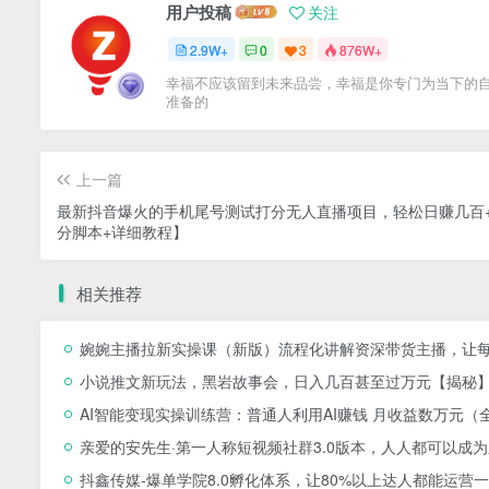
用户投稿
关注
2.9W+
0
3
876W+
幸福不应该留到未来品尝，幸福是你专门为当下的
准备的
上一篇
最新抖音爆火的手机尾号测试打分无人直播项目，轻松日赚几百
分脚本+详细教程】
相关推荐
婉婉主播拉新实操课（新版）流程化讲解资深带货主播，让
小说推文新玩法，黑岩故事会，日入几百甚至过万元【揭秘
AI智能变现实操训练营：普通人利用AI赚钱 月收益数万元（
亲爱的安先生·第一人称短视频社群3.0版本，人人都可以成
抖鑫传媒-爆单学院8.0孵化体系，让80%以上达人都能运