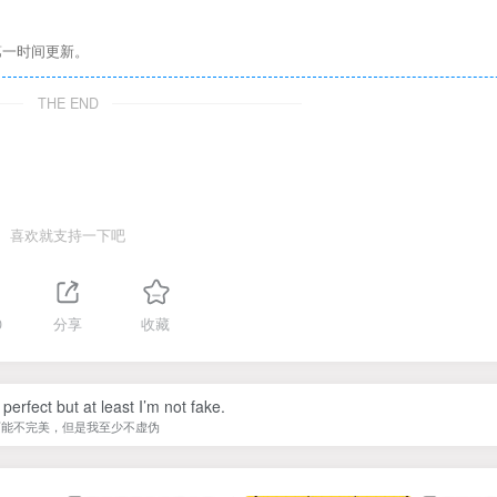
第一时间更新。
THE END
喜欢就支持一下吧
0
分享
收藏
perfect but at least I’m not fake.
可能不完美，但是我至少不虚伪