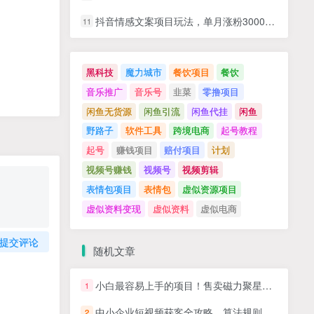
抖音情感文案项目玩法，单月涨粉3000+，新手小白也能做
11
黑科技
魔力城市
餐饮项目
餐饮
音乐推广
音乐号
韭菜
零撸项目
闲鱼无货源
闲鱼引流
闲鱼代挂
闲鱼
野路子
软件工具
跨境电商
起号教程
起号
赚钱项目
赔付项目
计划
视频号赚钱
视频号
视频剪辑
表情包项目
表情包
虚似资源项目
虚似资料变现
虚似资料
虚似电商
提交评论
随机文章
小白最容易上手的项目！售卖磁力聚星开通码，一单20，一天十几单，轻松…
1
中小企业短视频获客全攻略，算法规则深度解析，账号权重提升秘籍
2