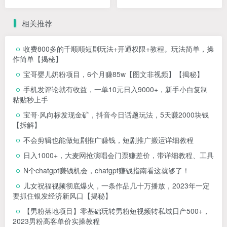
500+，2023男粉高客单价实
海选品+案例拆解
操教程
相关推荐
收费800多的千顺顺短剧玩法+开通权限+教程。玩法简单，操
作简单【揭秘】
宝哥婴儿奶粉项目，6个月赚85w【图文非视频】【揭秘】
手机发评论就有收益，一单10元日入9000+，新手小白复制
粘贴秒上手
宝哥·风向标发现金矿，抖音今日话题玩法，5天赚2000块钱
【拆解】
不会剪辑也能做短剧推广赚钱，短剧推广搬运详细教程
日入1000+，大麦网抢演唱会门票赚差价，带详细教程、工具
N个chatgpt赚钱机会，chatgpt赚钱指南看这就够了！
儿女祝福视频彻底爆火，一条作品几十万播放，2023年一定
要抓住银发经济新风口【揭秘】
【男粉落地项目】零基础玩转男粉短视频转私域日产500+，
2023男粉高客单价实操教程