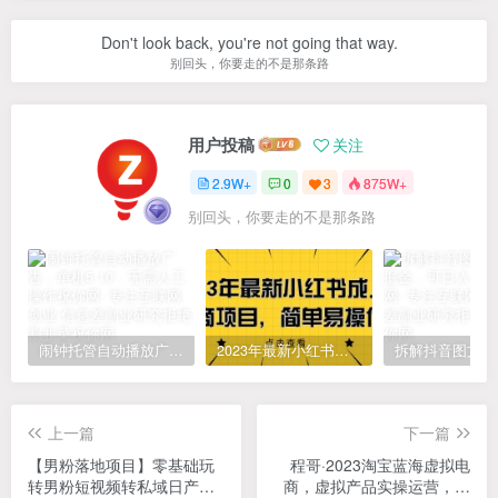
Don't look back, you're not going that way.
别回头，你要走的不是那条路
用户投稿
关注
2.9W+
0
3
875W+
别回头，你要走的不是那条路
闹钟托管自动播放广告，单机5-10，无需人工操作
2023年最新小红书成人电商项目，简单易操作【详细教程】
上一篇
下一篇
【男粉落地项目】零基础玩
程哥·2023淘宝蓝海虚拟电
转男粉短视频转私域日产
商，虚拟产品实操运营，蓝