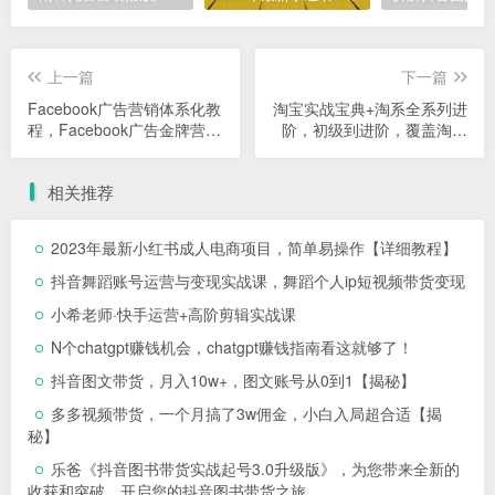
上一篇
下一篇
Facebook广告营销体系化教
淘宝实战宝典+淘系全系列进
程，Facebook广告金牌营销
阶，初级到进阶，覆盖淘系
2.0，行业最全的Facebook
99%的知识，看透对手，自
广告体系课程
然会运营
相关推荐
2023年最新小红书成人电商项目，简单易操作【详细教程】
抖音舞蹈账号运营与变现实战课，舞蹈个人ip短视频带货变现
小希老师·快手运营+高阶剪辑实战课
N个chatgpt赚钱机会，chatgpt赚钱指南看这就够了！
抖音图文带货，月入10w+，图文账号从0到1【揭秘】
多多视频带货，一个月搞了3w佣金，小白入局超合适【揭
秘】
乐爸《抖音图书带货实战起号3.0升级版》，为您带来全新的
收获和突破，开启您的抖音图书带货之旅