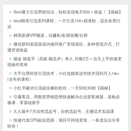
Soul暴力引流男粉玩法，轻松实现每天500＋收益！【揭秘】
soul精准引流系列课程，一天引流100+精准粉，适合各类行
业
林雨新课VIP频道，玩赚私域/朋友圈/社群
微信群码资源渠道内循环推广变现项目，多种变现方式，打
通管道收益
掘金·操盘手（高效·截流术）单人·月撸2万＋当天上手快速变
现操作简单
大平台黑科技引流技术，小白也能靠这些技术混到月入1w+
(去年的课程）
小红书被动引流副业兼职粉丝，一天轻松30粉【揭秘】
引爆客流，用裂变营销思维快速解决企业获客难题，老板必
修课，零基础新手
久久疯牛7月自然流起号，自然流起号、主播话术实战课
快递代发CPS副业思路，项目可持续变现，一条龙玩法分享
给你！