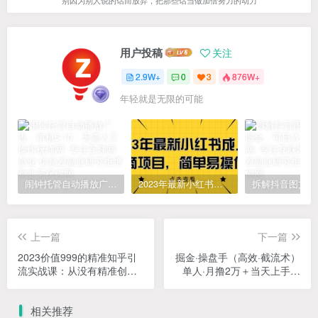
用户投稿
关注
2.9W+
0
3
876W+
年轻就是无限的可能
闹钟托管自动播放广告，单机5-10，无需人工操作
2023年最新小红书成人电商项目，简单易操作【详细教程】
上一篇
下一篇
2023价值999的精准知乎引
掘金·操盘手（高效·截流术）
流实战课：从没有精准创业
单人·月撸2万＋当天上手快
粉 到微信被加到爆红
速变现操作简单
相关推荐