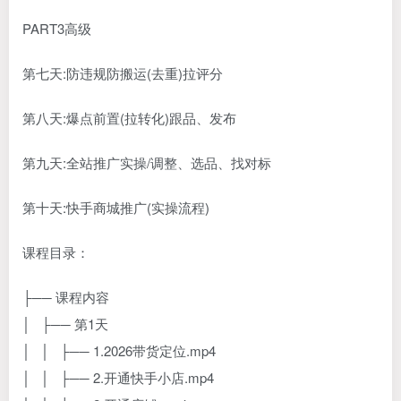
PART3高级
第七天:防违规防搬运(去重)拉评分
第八天:爆点前置(拉转化)跟品、发布
第九天:全站推广实操/调整、选品、找对标
第十天:快手商城推广(实操流程)
课程目录：
├── 课程内容
│ ├── 第1天
│ │ ├── 1.2026带货定位.mp4
│ │ ├── 2.开通快手小店.mp4