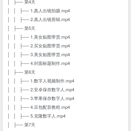
│ ├── 第4天
│ │ ├── 1.真人出镜拍摄.mp4
│ │ ├── 2.真人出镜剪辑.mp4
│ ├── 第5天
│ │ ├── 1.美女贴图带货.mp4
│ │ ├── 2.买女贴图带货.mp4
│ │ ├── 3.美女贴图带货.mp4
│ │ ├── 4.封面标题制作.mp4
│ ├── 第6天
│ │ ├── 1.数字人视频制作.mp4
│ │ ├── 2.安卓保存数字人.mp4
│ │ ├── 3.苹果保存数字人.mp4
│ │ ├── 4.豆包配音教程.mp4
│ │ ├── 5.克隆数字人.mp4
│ ├── 第7天