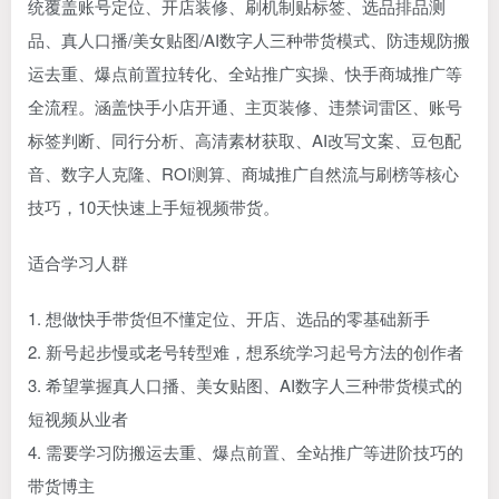
统覆盖账号定位、开店装修、刷机制贴标签、选品排品测
品、真人口播/美女贴图/AI数字人三种带货模式、防违规防搬
运去重、爆点前置拉转化、全站推广实操、快手商城推广等
全流程。涵盖快手小店开通、主页装修、违禁词雷区、账号
标签判断、同行分析、高清素材获取、AI改写文案、豆包配
音、数字人克隆、ROI测算、商城推广自然流与刷榜等核心
技巧，10天快速上手短视频带货。
适合学习人群
1. 想做快手带货但不懂定位、开店、选品的零基础新手
2. 新号起步慢或老号转型难，想系统学习起号方法的创作者
3. 希望掌握真人口播、美女贴图、AI数字人三种带货模式的
短视频从业者
4. 需要学习防搬运去重、爆点前置、全站推广等进阶技巧的
带货博主