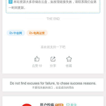
7
本站资源大多存储在云盘，如发现链接失效，请联系我们会第
一时间更新。
THE END
中创网
电商运营
喜欢就支持一下吧
点赞
10
分享
收藏
Do not find excuses for failure, to chase success reasons.
不要找失败的借口，去追成功的理由
用户投稿
关注