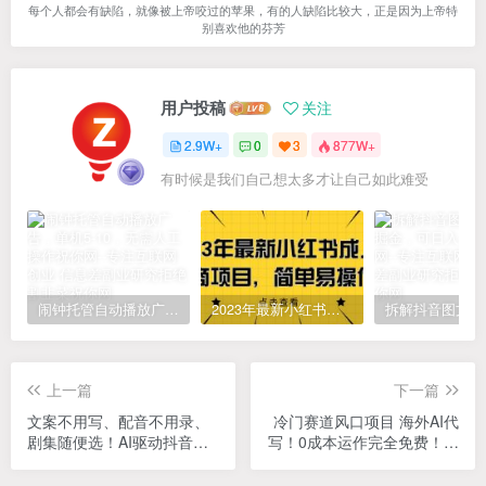
每个人都会有缺陷，就像被上帝咬过的苹果，有的人缺陷比较大，正是因为上帝特
别喜欢他的芬芳
用户投稿
关注
2.9W+
0
3
877W+
有时候是我们自己想太多才让自己如此难受
闹钟托管自动播放广告，单机5-10，无需人工操作
2023年最新小红书成人电商项目，简单易操作【详细教程】
上一篇
下一篇
文案不用写、配音不用录、
冷门赛道风口项目 海外AI代
剧集随便选！AI驱动抖音精
写！0成本运作完全免费！当
选电视剧解说，单日收益高
天注册当天接单，接单接到
达两千+
手抽筋，无脑…