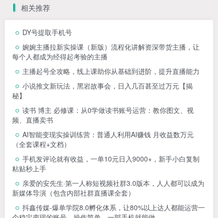
相关推荐
DY号提取手机号
婉婉主播拉新实操课（新版）流程化讲解资深带货主播，让
每个人都成为经得起考验的主播
主播起号全攻略，线上课助你从基础到进阶，提升直播能力
小说推文新玩法，黑岩故事会，日入几百甚至过万元【揭
秘】
读书 博主 必修课：从0学做读书账号运营：教你图文、视
频、直播卖书
AI智能变现实操训练营：普通人利用AI赚钱 月收益数万元
（全套课程+文档）
手机发评论就有收益，一单10元日入9000+，新手小白复制
粘贴秒上手
亲爱的安先生·第一人称短视频社群3.0版本，人人都可以成为
新媒体导演（包含内部社群直播课全套）
抖鑫传媒-爆单学院8.0孵化体系，让80%以上达人都能运营一
个稳定变现的账号，操作简单，一部手机就能做