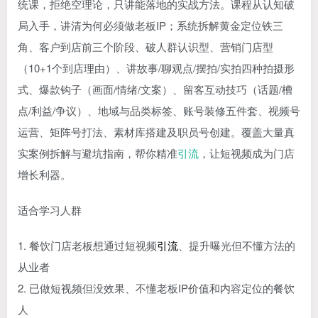
统课，拒绝空理论，只讲能落地的实战方法。课程从认知破
局入手，讲清为何必须做老板IP；系统拆解黄金定位铁三
角、客户到店前三个阶段、破人群认识型、营销门店型
（10+1个到店理由）、讲故事/聊观点/摆拍/实拍四种拍摄形
式、爆款钩子（画面/情绪/文案）、留客互动技巧（话题/槽
点/利益/争议）、地域与品类标签、账号装修五件套、视频号
运营、矩阵号打法、素材库搭建及职员号创建。覆盖大量真
实案例拆解与避坑指南，帮你精准
引流
，让短视频成为门店
增长利器。
适合学习人群
1. 餐饮门店老板想通过短视频
引流
、提升曝光但不懂方法的
从业者
2. 已做短视频但没效果、不懂老板IP价值和内容定位的餐饮
人