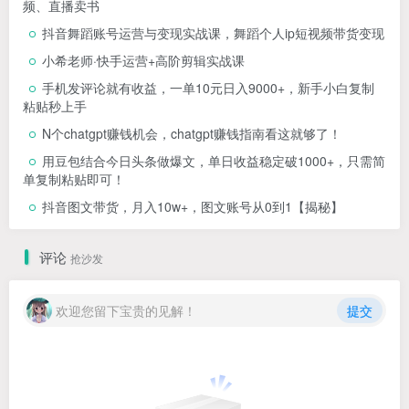
频、直播卖书
抖音舞蹈账号运营与变现实战课，舞蹈个人ip短视频带货变现
小希老师·快手运营+高阶剪辑实战课
手机发评论就有收益，一单10元日入9000+，新手小白复制
粘贴秒上手
N个chatgpt赚钱机会，chatgpt赚钱指南看这就够了！
用豆包结合今日头条做爆文，单日收益稳定破1000+，只需简
单复制粘贴即可！
抖音图文带货，月入10w+，图文账号从0到1【揭秘】
评论
抢沙发
欢迎您留下宝贵的见解！
提交