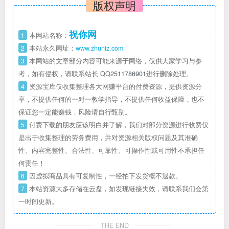
版权声明
祝你网
1
本网站名称：
2
本站永久网址：
www.zhuniz.com
3
本网站的文章部分内容可能来源于网络，仅供大家学习与参
考，如有侵权，请联系站长 QQ
2511786901
进行删除处理。
4
资源宝库仅收集整理各大网赚平台的付费资源，提供资源分
享，不提供任何的一对一教学指导，不提供任何收益保障，也不
保证您一定能赚钱，风险请自行甄别。
5
付费下载的朋友应该明白并了解，我们对部分资源进行收费仅
是出于收集整理的劳务费用，并对资源相关版权问题及其准确
性、内容完整性、合法性、可靠性、可操作性或可用性不承担任
何责任！
6
因虚拟商品具有可复制性，一经拍下发货概不退款。
7
本站资源大多存储在云盘，如发现链接失效，请联系我们会第
一时间更新。
THE END