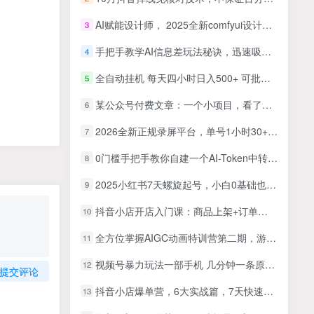
AI赋能设计师， 2025全新comfyui设计全流程工作流 ，室内-建筑-景观-美术，零基础直接上手
3
手把手教学AI信息差玩法秘诀，迅速吸引大量流量，超高互动率
4
全自动挂机 每天四小时日入500+ 可批量操作 时间自由
5
某公众号付费文章：一个小项目，看了这些思路你会豁然开朗
6
2026全新正规录屏平台，单号1小时30+，矩阵操作日入3张+，长期稳定，碎片时间就能做
7
0门槛手把手教你自建一个AI-Token中转站，零基础也能看懂，保姆级教程
8
2025小红书7天螺旋起号，小白0基础也可以上手
9
抖音小店开店入门课：商品上架+订单管理+物流设置，新手7天快速起店
10
全方位掌握AIGC动画特训营第二期，游戏宣发+国风打斗+水墨动画全精通，从分镜到成片全解锁
11
视频号暴力玩法一部手机 几分钟一条原创视频 一周收益3800+（附820G素材）
12
提交评论
抖音小店爆单营，6大实战篇，7天快速起爆，标签暴力玩法（41节课）
13