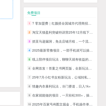
免费项目
? 零加盟费｜红颜搭全国城市代理商招募正式启动！
1
淘宝天猫盈利突破特训营25年12月线下课，系统性的深度剖析电商企业经营之道，打造电商标准化运营体系
2
抓亚马逊漏洞，免去店铺月租，一个流量大竞争小，让你有机会成大卖的赛道
3
2025最新零撸项目，一部手机就可以操作，20秒一单，零投入纯薅羊毛，无门槛，一天200+【揭秘】
4
线上陪伴项目玩法，聊聊天就有收益的项目，一个月收益5000+
5
全网首发！答案之书网页版，全新玩法，搭配文档和网页，日入1k+零门槛小白首选副业
6
25年7月小红书女粉新玩法，公域转私域变现，日轻松变现2张+，5分钟简单复制好上手
7
情趣内衣暴利玩法，冷门赛道，日入1k+
8
在家就能做的项目，一天轻松300+，操作简单上手快
9
2025年百家号AI图文掘金，手机操作单号月入4-5位数，低门槛【附指令+工具】
10