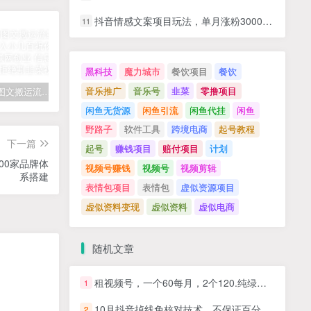
抖音情感文案项目玩法，单月涨粉3000+，新手小白也能做
11
黑科技
魔力城市
餐饮项目
餐饮
音乐推广
音乐号
韭菜
零撸项目
拆解抖音图文搬运流量掘金，可日入小几百
快手星火计划项目玩法，零门槛，单视频收益5000+，保姆级教程
汽水音乐听歌每天变现100+思路，第一时间入局抓住风口，玩法无私分享与你！
闲鱼无货源
闲鱼引流
闲鱼代挂
闲鱼
野路子
软件工具
跨境电商
起号教程
下一篇
起号
赚钱项目
赔付项目
计划
00家品牌体
视频号赚钱
视频号
视频剪辑
系搭建
表情包项目
表情包
虚似资源项目
虚似资料变现
虚似资料
虚似电商
随机文章
租视频号，一个60每月，2个120.纯绿色、无风险，常年租【揭秘】
1
10月抖音掉线免核对技术，不保证百分百，自测
2