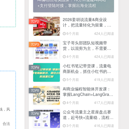
+支付登陆对接，掌握出海全流程
2025最新零撸项目，一部手机就可以操作，20秒一单，零投入纯薅羊毛，无门槛，一天200+【揭秘】
4
线上陪伴项目玩法，聊聊天就有收益的项目，一个月收益5000+
2026姜胡说流量&商业设
5
TOP2
计，把流量转化为留量，设
全网首发！答案之书网页版，全新玩法，搭配文档和网页，日入1k+零门槛小白首选副业
计自己的商业模式
6
6个月前
424人已阅读
25年7月小红书女粉新玩法，公域转私域变现，日轻松变现2张+，5分钟简单复制好上手
7
宝子哥头部团队短视频带
TOP3
货，以混剪为主，不需要真
情趣内衣暴利玩法，冷门赛道，日入1k+
8
人出镜，不需要拍摄【更新
4个月前
424人已阅读
26年3月】
在家就能做的项目，一天轻松300+，操作简单上手快
9
小红书笔记带货课，流量电
TOP4
商新机会，抓住小红书的流
2025年百家号AI图文掘金，手机操作单号月入4-5位数，低门槛【附指令+工具】
10
量红利(更新26年2月)
5个月前
419人已阅读
抖音情感文案项目玩法，单月涨粉3000+，新手小白也能做
11
AI商业编程智能体开发课：
TOP5
掌握LangChain+LangGraph
构建多智能体协同架构的核
4个月前
417人已阅读
心能力
钱，风
公众号流量主之星座盘点赛
TOP6
道，起号快+流量稳，流程简
单，适合新手操作
、合法
3个月前
416人已阅读