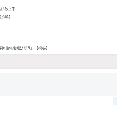
粘贴秒上手
【拆解】
具
定要抓住银发经济新风口【揭秘】