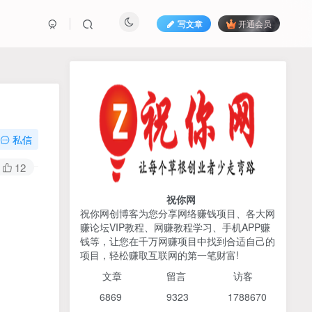
写文章
开通会员
热榜资源
免费分享网赚资讯
TOP1
私信
425人已阅读
12
AI编程出海实战课：10分钟速建AI网站
+支付登陆对接，掌握出海全流程
祝你网
祝你网创博客为您分享网络赚钱项目、各大网
赚论坛VIP教程、网赚教程学习、手机APP赚
2026姜胡说流量&商业设
TOP2
钱等，让您在千万网赚项目中找到合适自己的
计，把流量转化为留量，设
项目，轻松赚取互联网的第一笔财富!
计自己的商业模式
6个月前
424人已阅读
文章
留言 访客
宝子哥头部团队短视频带
TOP3
6869 9
323 1
788670
货，以混剪为主，不需要真