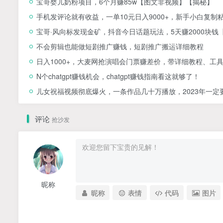
宝哥婴儿奶粉项目，6个月赚85w【图文非视频】【揭秘】
手机发评论就有收益，一单10元日入9000+，新手小白复制
宝哥·风向标发现金矿，抖音今日话题玩法，5天赚2000块钱
不会剪辑也能做短剧推广赚钱，短剧推广搬运详细教程
日入1000+，大麦网抢演唱会门票赚差价，带详细教程、工
N个chatgpt赚钱机会，chatgpt赚钱指南看这就够了！
儿女祝福视频彻底爆火，一条作品几十万播放，2023年一
评论
抢沙发
昵称
昵称
表情
代码
图片