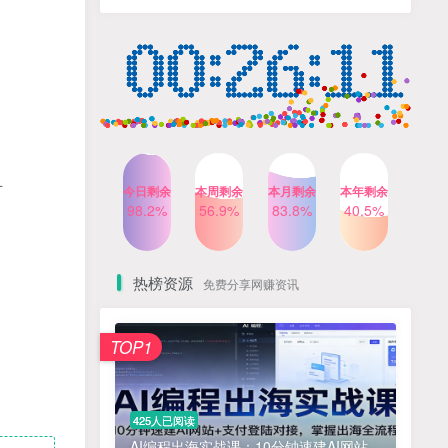
人出镜，不需要拍摄【更新
4个月前
424人已阅读
26年3月】
小红书笔记带货课，流量电
TOP4
商新机会，抓住小红书的流
量红利(更新26年2月)
5个月前
419人已阅读
AI商业编程智能体开发课：
TOP5
掌握LangChain+LangGraph
构建多智能体协同架构的核
4个月前
417人已阅读
心能力
可
今日剩余
本周剩余
本月剩余
本年剩余
公众号流量主之星座盘点赛
98.2%
56.9%
83.8%
40.5%
TOP6
道，起号快+流量稳，流程简
单，适合新手操作
3个月前
416人已阅读
热榜资源
免费分享网赚资讯
免费项目
TOP1
? 零加盟费｜红颜搭全国城市代理商招募正式启动！
1
淘宝天猫盈利突破特训营25年12月线下课，系统性的深度剖析电商企业经营之道，打造电商标准化运营体系
2
425人已阅读
抓亚马逊漏洞，免去店铺月租，一个流量大竞争小，让你有机会成大卖的赛道
3
AI编程出海实战课：10分钟速建AI网站