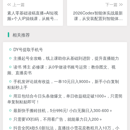
上一篇
下一篇
素人零基础读稿直播+AI短视
2026Codex智能体实战最新
频+个人IP搞钱课，从账号准
课，从安装配置到智能体小
备、涨粉制作到开播成交全
镇架构，涵盖视频创作/数字
流程实操教学
人/办公提效全技能
相关推荐
DY号提取手机号
主播起号全攻略，线上课助你从基础到进阶，提升直播能力
读书 博主 必修课：从0学做读书账号运营：教你图文、视
频、直播卖书
手机发评论就有收益，一单10元日入9000+，新手小白复制
粘贴秒上手
用豆包结合今日头条做爆文，单日收益稳定破1000+，只需简
单复制粘贴即可！
最新快手搬砖挂机，5分钟6元! 小白无脑日入300-600＋
只需要VX扫码，不用看广告，就能暴力日入200＋
抖音全民k歌5.0新玩法，直播挂小雪花卖教程月入10万，小