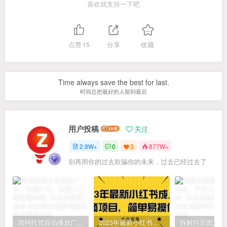
喜欢就支持一下吧
点赞
15
分享
收藏
Time always save the best for last.
时间总把最好的人留到最后
用户投稿
关注
2.9W+
0
3
877W+
别再用你的过去欺骗你的未来，过去已经过去了
闹钟托管自动播放广告，单机5-10，无需人工操作
2023年最新小红书成人电商项目，简单易操作【详细教程】