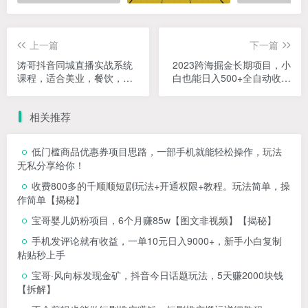
上一篇
下一篇
涛哥抖音同城直播实战系统
2023跨海掘金长期项目，小
课程，适合美业，餐饮，舞
白也能日入500+全自动收款
蹈，小吃，服装，酒业
无需话术
相关推荐
低门槛商品优惠券项目思路，一部手机就能轻松操作，玩法
无私分享给你！
收费800多的千顺顺短剧玩法+开通权限+教程。玩法简单，操
作简单【揭秘】
宝哥婴儿奶粉项目，6个月赚85w【图文非视频】【揭秘】
手机发评论就有收益，一单10元日入9000+，新手小白复制
粘贴秒上手
宝哥·风向标发现金矿，抖音今日话题玩法，5天赚2000块钱
【拆解】