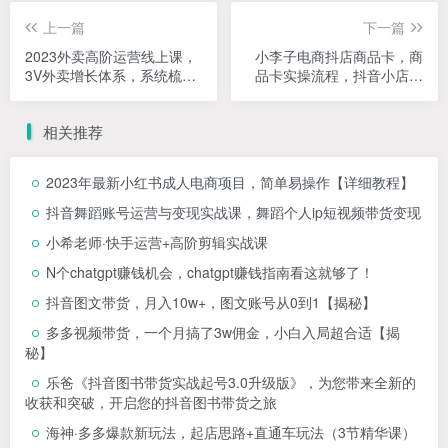
上一篇
下一篇
2023外卖高阶运营线上课，
小李子电商抖店商品卡，商
3V外卖增长体系，系统梳
品卡实操流程，抖音小店无
理，结合实例
货源精细化全套流程
相关推荐
2023年最新小红书成人电商项目，简单易操作【详细教程】
抖音舞蹈账号运营与变现实战课，舞蹈个人ip短视频带货变现
小希老师·快手运营+高阶剪辑实战课
N个chatgpt赚钱机会，chatgpt赚钱指南看这就够了！
抖音图文带货，月入10w+，图文账号从0到1【揭秘】
多多视频带货，一个月搞了3w佣金，小白入局超合适【揭
秘】
乐爸《抖音图书带货实战起号3.0升级版》，为您带来全新的
收获和突破，开启您的抖音图书带货之旅
海神·多多爆款新玩法，​起店思路+直通车玩法（3节精华课）