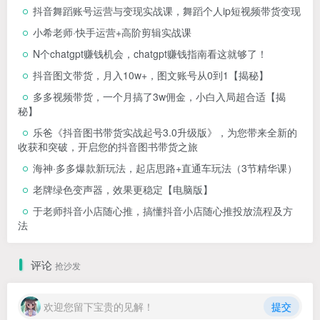
抖音舞蹈账号运营与变现实战课，舞蹈个人ip短视频带货变现
小希老师·快手运营+高阶剪辑实战课
N个chatgpt赚钱机会，chatgpt赚钱指南看这就够了！
抖音图文带货，月入10w+，图文账号从0到1【揭秘】
多多视频带货，一个月搞了3w佣金，小白入局超合适【揭
秘】
乐爸《抖音图书带货实战起号3.0升级版》，为您带来全新的
收获和突破，开启您的抖音图书带货之旅
海神·多多爆款新玩法，​起店思路+直通车玩法（3节精华课）
老牌绿色变声器，效果更稳定【电脑版】
于老师抖音小店随心推，搞懂抖音小店随心推投放流程及方
法
评论
抢沙发
欢迎您留下宝贵的见解！
提交