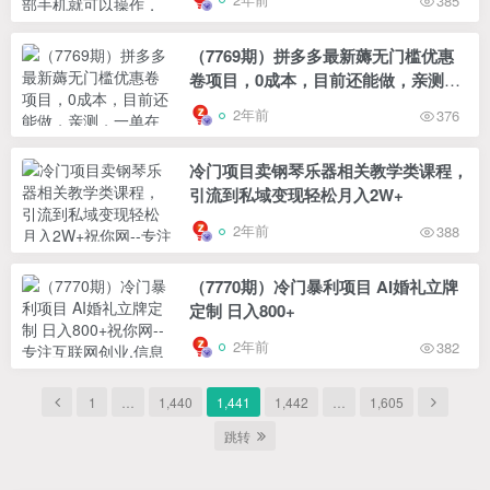
385
（7769期）拼多多最新薅无门槛优惠
卷项目，0成本，目前还能做，亲测，
一单在50-500
2年前
376
冷门项目卖钢琴乐器相关教学类课程，
引流到私域变现轻松月入2W+
2年前
388
（7770期）冷门暴利项目 AI婚礼立牌
定制 日入800+
2年前
382
1
…
1,440
1,441
1,442
…
1,605
跳转