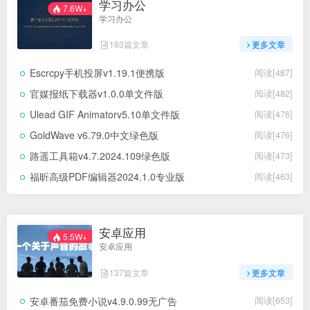
学习办公
7.6W+
学习办公
193篇文章
更多文章
Escrcpy手机投屏v1.19.1便携版
阅读[487]
官媒报纸下载器v1.0.0单文件版
阅读[482]
Ulead GIF Animatorv5.10单文件版
阅读[476]
GoldWave v6.79.0中文绿色版
阅读[476]
路遥工具箱v4.7.2024.109绿色版
阅读[473]
福昕高级PDF编辑器2024.1.0专业版
阅读[463]
安卓应用
5.5W+
安卓应用
137篇文章
更多文章
安卓番茄免费小说v4.9.0.99无广告
阅读[653]