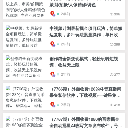
策划/拍摄/人像精修/调色
2年前
396
中视频计划最新掘金项目玩法，简单搬
运复制，多种玩法批量操作，单日收益
500+【揭秘】
2年前
399
创作猫全新变现模式，轻松玩转短视
频，收益无上限
2年前
377
（7766期）外面收费128的斗音直播间
采集私信软件，下载视频+一键采集
+一键私信【采…
2年前
418
（7767期）外面收费1980的百家掘金
全自动批量AI改写文章发布软件，号称