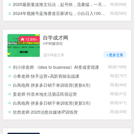
2025最新曼波推文玩法，起号快，流量猛，一天收益1k+真的太猛了
阅读[688]
2024年视频号蓝海赛道百家讲坛，小白日入1000+，落地实操教程
阅读[580]
自学成才网
12.8W+
VIP网赚课程
538篇文章
更多文章
刘小排老师·《idea to business》AI变成变现课
阅读[1589]
小希老师·快手运营+高阶剪辑实战课
阅读[757]
白凤电商·拼多多日销千单训练营(更新4月)
阅读[484]
姜老师·抖音本地生活酒店民宿运营
阅读[472]
白凤电商·拼多多日销千单训练营(更新3月)
阅读[471]
欣然老师·2025治愈自媒体IP训练营
阅读[458]