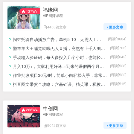
福缘网
137W+
VIP网赚课程
4458篇文章
更多文章
闹钟托管自动播放广告，单机5-10，无需人工操作
阅读[3684]
懒羊羊大王睡觉助眠无人直播，竟然有上千人围观，目前没人在卷
阅读[703]
手动输入验证码，每天多投入几个小时，也能轻松获得两三千元的收入
阅读[642]
月入10万+，大家利用好马上到来的暑假两个月，打个翻身仗
阅读[528]
作业批改项目30元/时，简单小白轻松入手，非常适合兼职
阅读[522]
抖音图文带货全攻略：含基础课、精英课，私教直播，从账号搭建到流量提升及出单技巧
阅读[515]
中创网
266W+
VIP网赚课程
9042篇文章
更多文章