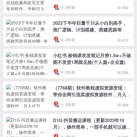
日入800+【…
2年前
392
2023下半年巨量千川从小白到高手，
推广逻辑、计划搭建、搭建思路等
2年前
412
小红书·捡钱课发发笔记月挣1.5w+不做
图不发货1周就见效(个人篇+企业篇)
2年前
394
（7768期）软件教程虚拟资源变现：
带你全网引流卖虚拟资源软件，月入过
万（11节课）
2年前
388
D1G·抖音搬运课程（更新2023年10
月），操作简单，一部手机就可以操
作，不用露脸
2年前