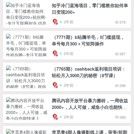
知乎冷门蓝海项目，零门槛教你如何单
日变现200+
2年前
376
（7771期）b站薅羊毛，0门槛提现，
单号每月300＋可矩阵操作
2年前
387
（7765期）cashback返利项目培训：
轻松月入3000刀的秘密（8节课）
2年前
396
腾讯内容开放平台暴力搬砖，一周收益
2000+，人人可做，咸鱼小白也能快速
上手，月入过万
2年前
389
李觅青4期人像摄影线上课，审美/前期