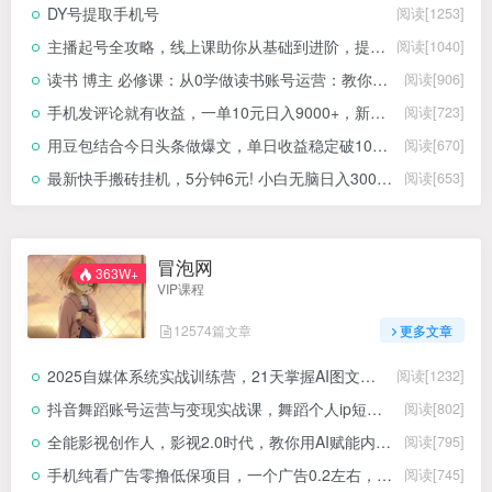
DY号提取手机号
阅读[1253]
主播起号全攻略，线上课助你从基础到进阶，提升直播能力
阅读[1040]
读书 博主 必修课：从0学做读书账号运营：教你图文、视频、直播卖书
阅读[906]
手机发评论就有收益，一单10元日入9000+，新手小白复制粘贴秒上手
阅读[723]
用豆包结合今日头条做爆文，单日收益稳定破1000+，只需简单复制粘贴即可！
阅读[670]
最新快手搬砖挂机，5分钟6元! 小白无脑日入300-600＋
阅读[653]
冒泡网
363W+
VIP课程
12574篇文章
更多文章
2025自媒体系统实战训练营，21天掌握AI图文短视频内容创作
阅读[1232]
抖音舞蹈账号运营与变现实战课，舞蹈个人ip短视频带货变现
阅读[802]
全能影视创作人，影视2.0时代，教你用AI赋能内容创作，​零基础到视频大神
阅读[795]
手机纯看广告零撸低保项目，一个广告0.2左右，不需要养机！！
阅读[745]