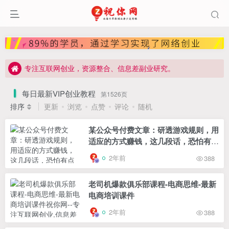
分享最新的网赚资讯，网站用户免费下载，请勿轻信课程老师。
年费会员:特惠价98元，有效期1年，免费下载全站资源课程
终生会员:特惠价128元，有效期终身，免费下载全站资源课程
专注互联网创业，资源整合、信息差副业研究。
找不到资源?加祝你网站长微信:qih696，本站提供免费帮找服务。
每日最新VIP创业教程
第1526页
分享最新的网赚资讯，网站用户免费下载，请勿轻信课程老师。
排序
更新
浏览
点赞
评论
随机
某公众号付费文章：研透游戏规则，用
适应的方式赚钱，这几段话，恐怕有点
泄露天机了！
2年前
388
老司机爆款俱乐部课程-电商思维-最新
电商培训课件
2年前
388