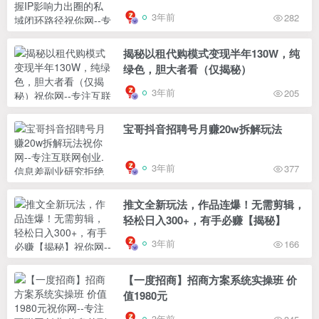
3年前
282
揭秘以租代购模式变现半年130W，纯
绿色，胆大者看（仅揭秘）
3年前
205
宝哥抖音招聘号月赚20w拆解玩法
3年前
377
推文全新玩法，作品连爆！无需剪辑，
轻松日入300+，有手必赚【揭秘】
3年前
166
【一度招商】招商方案系统实操班 价
值1980元
3年前