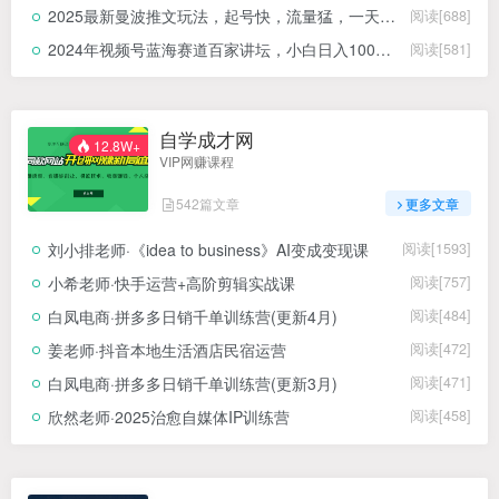
2025最新曼波推文玩法，起号快，流量猛，一天收益1k+真的太猛了
阅读[688]
2024年视频号蓝海赛道百家讲坛，小白日入1000+，落地实操教程
阅读[581]
自学成才网
12.8W+
VIP网赚课程
542篇文章
更多文章
刘小排老师·《idea to business》AI变成变现课
阅读[1593]
小希老师·快手运营+高阶剪辑实战课
阅读[757]
白凤电商·拼多多日销千单训练营(更新4月)
阅读[484]
姜老师·抖音本地生活酒店民宿运营
阅读[472]
白凤电商·拼多多日销千单训练营(更新3月)
阅读[471]
欣然老师·2025治愈自媒体IP训练营
阅读[458]