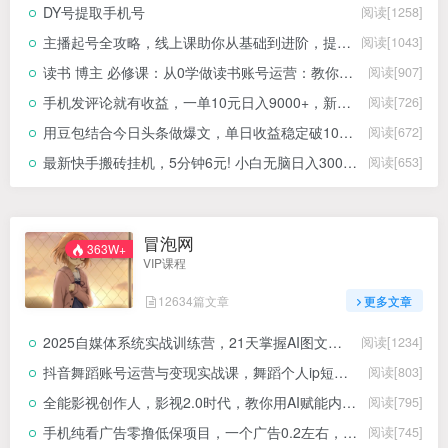
DY号提取手机号
阅读[1258]
主播起号全攻略，线上课助你从基础到进阶，提升直播能力
阅读[1043]
读书 博主 必修课：从0学做读书账号运营：教你图文、视频、直播卖书
阅读[907]
手机发评论就有收益，一单10元日入9000+，新手小白复制粘贴秒上手
阅读[726]
用豆包结合今日头条做爆文，单日收益稳定破1000+，只需简单复制粘贴即可！
阅读[672]
最新快手搬砖挂机，5分钟6元! 小白无脑日入300-600＋
阅读[653]
冒泡网
363W+
VIP课程
12634篇文章
更多文章
2025自媒体系统实战训练营，21天掌握AI图文短视频内容创作
阅读[1234]
抖音舞蹈账号运营与变现实战课，舞蹈个人ip短视频带货变现
阅读[803]
全能影视创作人，影视2.0时代，教你用AI赋能内容创作，​零基础到视频大神
阅读[795]
手机纯看广告零撸低保项目，一个广告0.2左右，不需要养机！！
阅读[745]