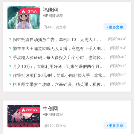
福缘网
137W+
VIP网赚课程
4468篇文章
更多文章
闹钟托管自动播放广告，单机5-10，无需人工操作
阅读[3684]
懒羊羊大王睡觉助眠无人直播，竟然有上千人围观，目前没人在卷
阅读[704]
手动输入验证码，每天多投入几个小时，也能轻松获得两三千元的收入
阅读[642]
月入10万+，大家利用好马上到来的暑假两个月，打个翻身仗
阅读[528]
作业批改项目30元/时，简单小白轻松入手，非常适合兼职
阅读[522]
抖音图文带货全攻略：含基础课、精英课，私教直播，从账号搭建到流量提升及出单技巧
阅读[515]
中创网
266W+
VIP网赚课程
9100篇文章
更多文章