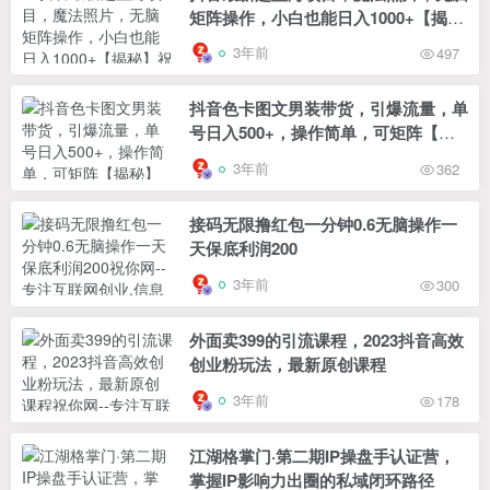
矩阵操作，小白也能日入1000+【揭
秘】
3年前
497
抖音色卡图文男装带货，引爆流量，单
号日入500+，操作简单，可矩阵【揭
秘】
3年前
362
接码无限撸红包一分钟0.6无脑操作一
天保底利润200
3年前
300
外面卖399的引流课程，2023抖音高效
创业粉玩法，最新原创课程
3年前
178
江湖格掌门·第二期IP操盘手认证营，
掌握IP影响力出圈的私域闭环路径