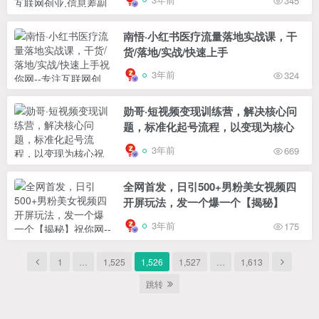
345
南悟·小红书医疗流量落地实战课，干
货/落地/实战/快速上手
3年前
324
勋哥·短视频变现训练营，解决核心问
题，标准化起号流程，以变现为核心
3年前
669
全网首发，日引500+男粉美女视频四
开屏玩法，发一个爆一个【揭秘】
3年前
175
1
…
1,525
1,526
1,527
…
1,613
跳转