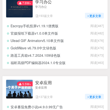
学习办公
7.6W+
学习办公
193篇文章
更多文章
Escrcpy手机投屏v1.19.1便携版
阅读[487]
官媒报纸下载器v1.0.0单文件版
阅读[482]
Ulead GIF Animatorv5.10单文件版
阅读[476]
GoldWave v6.79.0中文绿色版
阅读[476]
路遥工具箱v4.7.2024.109绿色版
阅读[473]
福昕高级PDF编辑器2024.1.0专业版
阅读[463]
安卓应用
5.5W+
安卓应用
137篇文章
更多文章
安卓番茄免费小说v4.9.0.99无广告
阅读[653]