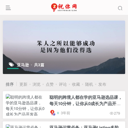
亚马逊
共3篇
排序
更新
浏览
点赞
评论
收藏
随机
发布
聪明的跨境人都在学的亚马逊选品课，
每天10分钟，让你从0成长为产品开发
高手！
3年前
279
亚马逊运营必备：亚马逊Listing多阶