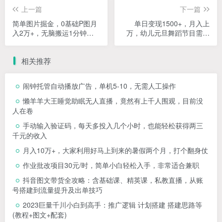
上一篇
下一篇
简单图片掘金，0基础P图月
单日变现1500+，月入上
入2万+，无脑搬运1分钟搞
万，幼儿元旦舞蹈节目需求
定
很大，正是红利期，保姆式
教学
相关推荐
闹钟托管自动播放广告，单机5-10，无需人工操作
懒羊羊大王睡觉助眠无人直播，竟然有上千人围观，目前没
人在卷
手动输入验证码，每天多投入几个小时，也能轻松获得两三
千元的收入
月入10万+，大家利用好马上到来的暑假两个月，打个翻身仗
作业批改项目30元/时，简单小白轻松入手，非常适合兼职
抖音图文带货全攻略：含基础课、精英课，私教直播，从账
号搭建到流量提升及出单技巧
2023巨量千川小白到高手：推广逻辑 计划搭建 搭建思路等
(教程+图文+配套)