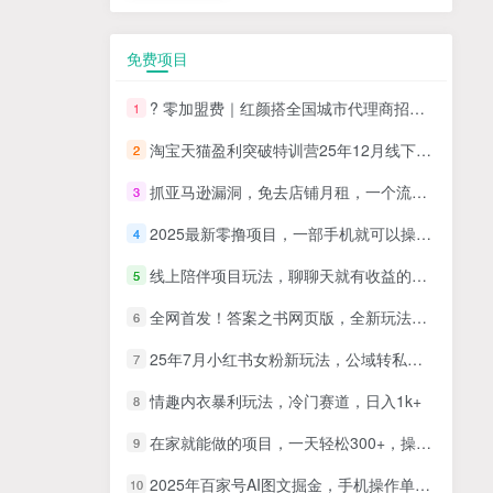
免费项目
? 零加盟费｜红颜搭全国城市代理商招募正式启动！
1
淘宝天猫盈利突破特训营25年12月线下课，系统性的深度剖析电商企业经营之道，打造电商标准化运营体系
2
抓亚马逊漏洞，免去店铺月租，一个流量大竞争小，让你有机会成大卖的赛道
3
2025最新零撸项目，一部手机就可以操作，20秒一单，零投入纯薅羊毛，无门槛，一天200+【揭秘】
4
线上陪伴项目玩法，聊聊天就有收益的项目，一个月收益5000+
5
全网首发！答案之书网页版，全新玩法，搭配文档和网页，日入1k+零门槛小白首选副业
6
25年7月小红书女粉新玩法，公域转私域变现，日轻松变现2张+，5分钟简单复制好上手
7
情趣内衣暴利玩法，冷门赛道，日入1k+
8
在家就能做的项目，一天轻松300+，操作简单上手快
9
2025年百家号AI图文掘金，手机操作单号月入4-5位数，低门槛【附指令+工具】
10