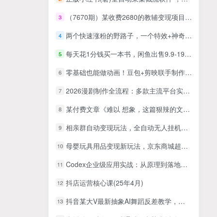
（7670期）某收费2680的教辅变现项目：日收益3000+教引流，教变现，附资料和资源
3
两个快速涨粉的野路子，一个特效+神奇布偶，粉丝暴涨5000起！
4
每天花1分钱买一本书，闲鱼出售9.9-19.9不等，多账号多撸 新手小白均可操作
5
零基础也能做动画！豆包+剪映联手制作AI胖橘小动画，自定义剧本直接上手
6
2026漫剧制作全流程：多款主流平台实操教学，搭配剪映零基础完成漫剧创作
7
某付费文章《难以 想象，这篇狠辣的文章，居然能公开出来》
8
相亲群自动变现玩法，全自动无人挂机，小白轻松上手，日入500+
9
母婴玩具用品变现新玩法，京东商城超低价渠道，简单操作可实现月入2万+【揭秘】
10
Codex企业级应用实战：从原理到落地，构建企业级AI应用全流程(更新)
11
抖店运营核心课(25年4月)
12
抖音某大V最新抽象AI舞蹈反差教学，手机即可剪辑，多平台发布撸收益
13