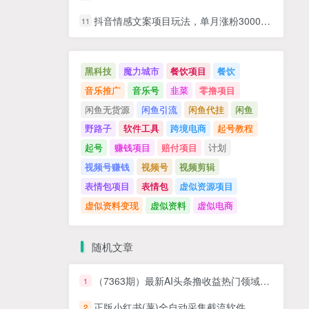
抖音情感文案项目玩法，单月涨粉3000+，新手小白也能做
11
黑科技
魔力城市
餐饮项目
餐饮
音乐推广
音乐号
韭菜
零撸项目
闲鱼无货源
闲鱼引流
闲鱼代挂
闲鱼
野路子
软件工具
跨境电商
起号教程
起号
赚钱项目
赔付项目
计划
视频号赚钱
视频号
视频剪辑
表情包项目
表情包
虚似资源项目
虚似资料变现
虚似资料
虚似电商
随机文章
（7363期）最新AI头条撸收益热门领域玩法，3分钟一条原创文章，轻松日入200-300＋
1
正版小红书(薯)全自动采集截流软件 ，永久使用，没有月卡，附使用视频
2