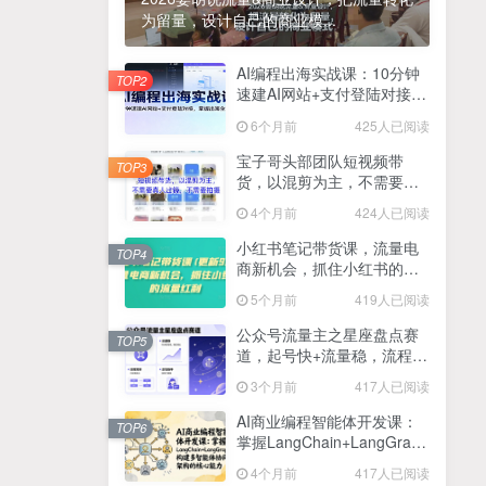
为留量，设计自己的商业模...
2025最新零撸项目，一部手机就可以操作，20秒一单，零投入纯薅羊毛，无门槛，一天200+【揭秘】
4
线上陪伴项目玩法，聊聊天就有收益的项目，一个月收益5000+
AI编程出海实战课：10分钟
5
TOP2
速建AI网站+支付登陆对接，
全网首发！答案之书网页版，全新玩法，搭配文档和网页，日入1k+零门槛小白首选副业
掌握出海全流程
6
6个月前
425人已阅读
25年7月小红书女粉新玩法，公域转私域变现，日轻松变现2张+，5分钟简单复制好上手
7
宝子哥头部团队短视频带
TOP3
货，以混剪为主，不需要真
情趣内衣暴利玩法，冷门赛道，日入1k+
8
人出镜，不需要拍摄【更新
4个月前
424人已阅读
26年3月】
在家就能做的项目，一天轻松300+，操作简单上手快
9
小红书笔记带货课，流量电
TOP4
商新机会，抓住小红书的流
2025年百家号AI图文掘金，手机操作单号月入4-5位数，低门槛【附指令+工具】
10
量红利(更新26年2月)
5个月前
419人已阅读
抖音情感文案项目玩法，单月涨粉3000+，新手小白也能做
11
公众号流量主之星座盘点赛
TOP5
道，起号快+流量稳，流程简
单，适合新手操作
3个月前
417人已阅读
AI商业编程智能体开发课：
TOP6
掌握LangChain+LangGraph
构建多智能体协同架构的核
4个月前
417人已阅读
心能力