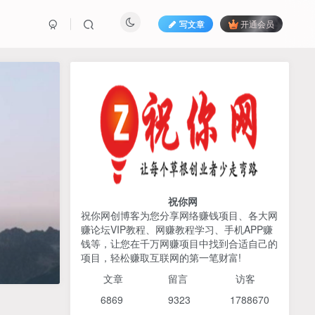
写文章
开通会员
热榜资源
免费分享网赚资讯
TOP1
425人已阅读
2026姜胡说流量&商业设计，把流量转化
为留量，设计自己的商业模...
祝你网
祝你网创博客为您分享网络赚钱项目、各大网
赚论坛VIP教程、网赚教程学习、手机APP赚
AI编程出海实战课：10分钟
TOP2
钱等，让您在千万网赚项目中找到合适自己的
速建AI网站+支付登陆对接，
项目，轻松赚取互联网的第一笔财富!
掌握出海全流程
6个月前
425人已阅读
文章
留言 访客
宝子哥头部团队短视频带
TOP3
6869 9
323 1
788670
货，以混剪为主，不需要真