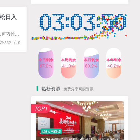
人出镜，不需要拍摄【更新
4个月前
424人已阅读
26年3月】
小红书笔记带货课，流量电
轻松日入
TOP4
商新机会，抓住小红书的流
量红利(更新26年2月)
5个月前
419人已阅读
课程大纲 1.如何在小红书中快速赚到第一桶金？ 2.10分钟快速开小红书店 3.2步打造超强卖货账号 4.如何巧妙拍单，避免拼多多短信(找我拿插件) 5.如何快速制作爆款视频？ 6.如何多次选择爆品(重中...
公众号流量主之星座盘点赛
TOP5
332
9
道，起号快+流量稳，流程简
单，适合新手操作
3个月前
417人已阅读
今日剩余
本周剩余
本月剩余
本年剩余
AI商业编程智能体开发课：
87.2%
41.0%
80.2%
40.2%
TOP6
掌握LangChain+LangGraph
构建多智能体协同架构的核
4个月前
417人已阅读
心能力
热榜资源
免费分享网赚资讯
免费项目
TOP1
? 零加盟费｜红颜搭全国城市代理商招募正式启动！
1
淘宝天猫盈利突破特训营25年12月线下课，系统性的深度剖析电商企业经营之道，打造电商标准化运营体系
2
425人已阅读
抓亚马逊漏洞，免去店铺月租，一个流量大竞争小，让你有机会成大卖的赛道
3
2026姜胡说流量&商业设计，把流量转化