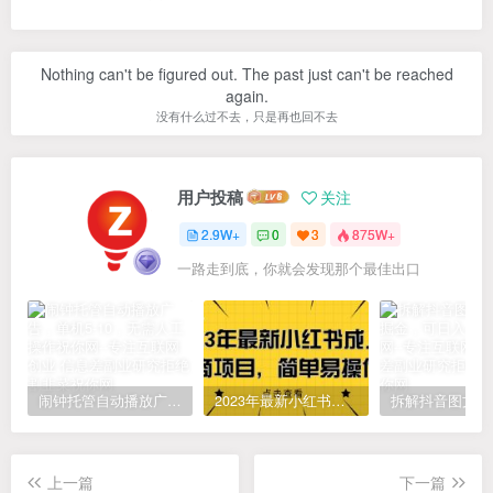
Nothing can't be figured out. The past just can't be reached
again.
没有什么过不去，只是再也回不去
用户投稿
关注
2.9W+
0
3
875W+
一路走到底，你就会发现那个最佳出口
闹钟托管自动播放广告，单机5-10，无需人工操作
2023年最新小红书成人电商项目，简单易操作【详细教程】
上一篇
下一篇