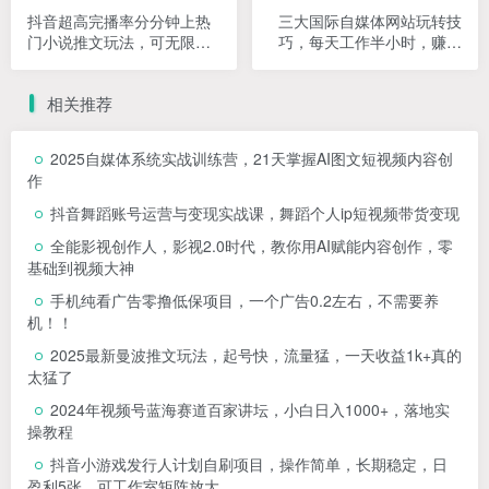
抖音超高完播率分分钟上热
三大国际自媒体网站玩转技
门小说推文玩法，可无限放
巧，每天工作半小时，赚取
大项目，单号日入1000+(附
200美金（网址+教程）【揭
785g解压视频)【揭秘】
秘】
相关推荐
2025自媒体系统实战训练营，21天掌握AI图文短视频内容创
作
抖音舞蹈账号运营与变现实战课，舞蹈个人ip短视频带货变现
全能影视创作人，影视2.0时代，教你用AI赋能内容创作，​零
基础到视频大神
手机纯看广告零撸低保项目，一个广告0.2左右，不需要养
机！！
2025最新曼波推文玩法，起号快，流量猛，一天收益1k+真的
太猛了
2024年视频号蓝海赛道百家讲坛，小白日入1000+，落地实
操教程
抖音小游戏发行人计划自刷项目，操作简单，长期稳定，日
盈利5张，可工作室矩阵放大