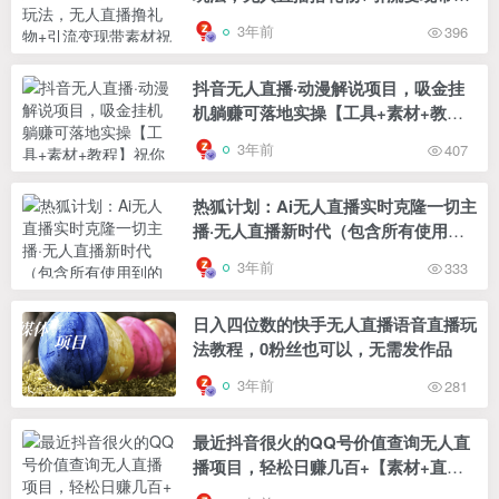
材
3年前
396
抖音无人直播·动漫解说项目，吸金挂
机躺赚可落地实操【工具+素材+教
程】
3年前
407
热狐计划：Ai无人直播实时克隆一切主
播·无人直播新时代（包含所有使用到
的软件）
3年前
333
日入四位数的快手无人直播语音直播玩
法教程，0粉丝也可以，无需发作品
3年前
281
最近抖音很火的QQ号价值查询无人直
播项目，轻松日赚几百+【素材+直播
话术+详细视频教程】