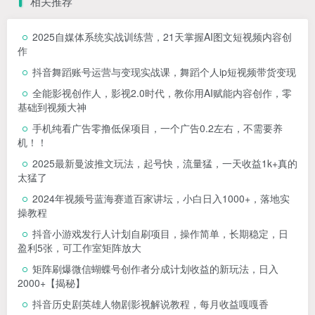
相关推荐
2025自媒体系统实战训练营，21天掌握AI图文短视频内容创
作
抖音舞蹈账号运营与变现实战课，舞蹈个人ip短视频带货变现
全能影视创作人，影视2.0时代，教你用AI赋能内容创作，​零
基础到视频大神
手机纯看广告零撸低保项目，一个广告0.2左右，不需要养
机！！
2025最新曼波推文玩法，起号快，流量猛，一天收益1k+真的
太猛了
2024年视频号蓝海赛道百家讲坛，小白日入1000+，落地实
操教程
抖音小游戏发行人计划自刷项目，操作简单，长期稳定，日
盈利5张，可工作室矩阵放大
矩阵刷爆微信蝴蝶号创作者分成计划收益的新玩法，日入
2000+【揭秘】
抖音历史剧英雄人物剧影视解说教程，每月收益嘎嘎香