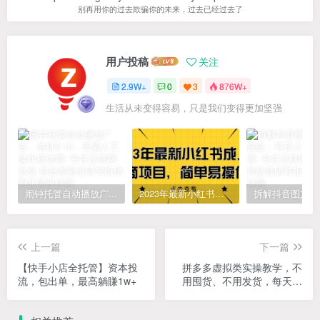
别再用你的过去欺骗你的未来，过去已经过去了
用户投稿
关注
2.9W+
0
3
876W+
生活从未变得容易，只是我们变得更加坚强
闹钟托管自动播放广告，单机5-10，无需人工操作
2023年最新小红书成人电商项目，简单易操作【详细教程】
上一篇
下一篇
【快手小店全托管】资本投
拼多多虚拟类实操教学，不
流，包出单，最高躺賺1w+
用囤货、不用发货，每天两
小时可以稳定出单，每天收
益2张