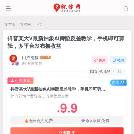
首页
冒泡网
正文
抖音某大V最新抽象AI舞蹈反差教学，手机即可剪
辑，多平台发布撸收益
用户投稿
关注
私信
8个月前发布
0
426
11
付费资源
已售 23
抖音某大V最新抽象AI舞蹈反差教学，手机即可剪辑，多平台发布撸收益
此内容为付费资源，请付费后查看
9.9
R
免费
免费
包年会员
永久会员
立即购买