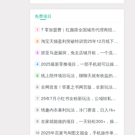
免费项目
? 零加盟费｜红颜搭全国城市代理商招募正式启动！
1
淘宝天猫盈利突破特训营25年12月线下课，系统性的深度剖析电商企业经营之道，打造电商标准化运营体系
2
抓亚马逊漏洞，免去店铺月租，一个流量大竞争小，让你有机会成大卖的赛道
3
2025最新零撸项目，一部手机就可以操作，20秒一单，零投入纯薅羊毛，无门槛，一天200+【揭秘】
4
线上陪伴项目玩法，聊聊天就有收益的项目，一个月收益5000+
5
全网首发！答案之书网页版，全新玩法，搭配文档和网页，日入1k+零门槛小白首选副业
6
25年7月小红书女粉新玩法，公域转私域变现，日轻松变现2张+，5分钟简单复制好上手
7
情趣内衣暴利玩法，冷门赛道，日入1k+
8
在家就能做的项目，一天轻松300+，操作简单上手快
9
2025年百家号AI图文掘金，手机操作单号月入4-5位数，低门槛【附指令+工具】
10