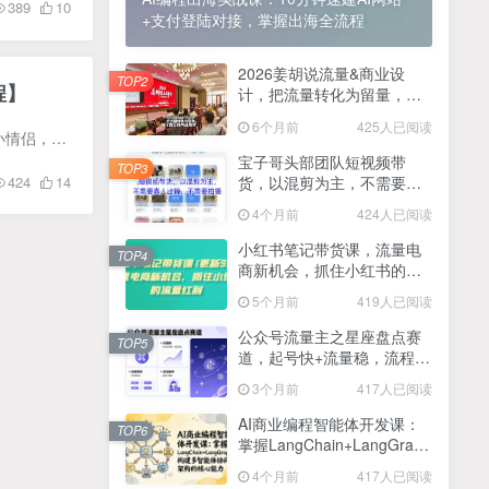
389
10
+支付登陆对接，掌握出海全流程
2025最新零撸项目，一部手机就可以操作，20秒一单，零投入纯薅羊毛，无门槛，一天200+【揭秘】
4
线上陪伴项目玩法，聊聊天就有收益的项目，一个月收益5000+
2026姜胡说流量&商业设
5
TOP2
程】
计，把流量转化为留量，设
全网首发！答案之书网页版，全新玩法，搭配文档和网页，日入1k+零门槛小白首选副业
计自己的商业模式
6
6个月前
425人已阅读
软件功能： 主要功能是可以去帮助一些用户发送匿名短信，不带你的真实号码，比如热恋中闹脾气的小情侣，短信的成本0.1，卖别人假设价格设置1元/条，利润就有80% 当前源码支持自定义生成卡密，搭...
25年7月小红书女粉新玩法，公域转私域变现，日轻松变现2张+，5分钟简单复制好上手
7
宝子哥头部团队短视频带
TOP3
货，以混剪为主，不需要真
424
14
情趣内衣暴利玩法，冷门赛道，日入1k+
8
人出镜，不需要拍摄【更新
4个月前
424人已阅读
26年3月】
在家就能做的项目，一天轻松300+，操作简单上手快
9
小红书笔记带货课，流量电
TOP4
商新机会，抓住小红书的流
2025年百家号AI图文掘金，手机操作单号月入4-5位数，低门槛【附指令+工具】
10
量红利(更新26年2月)
5个月前
419人已阅读
抖音情感文案项目玩法，单月涨粉3000+，新手小白也能做
11
公众号流量主之星座盘点赛
TOP5
道，起号快+流量稳，流程简
单，适合新手操作
3个月前
417人已阅读
AI商业编程智能体开发课：
TOP6
掌握LangChain+LangGraph
构建多智能体协同架构的核
4个月前
417人已阅读
心能力