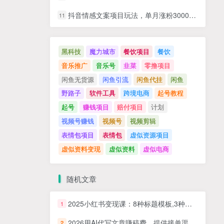
抖音情感文案项目玩法，单月涨粉3000+，新手小白也能做
11
黑科技
魔力城市
餐饮项目
餐饮
音乐推广
音乐号
韭菜
零撸项目
闲鱼无货源
闲鱼引流
闲鱼代挂
闲鱼
野路子
软件工具
跨境电商
起号教程
起号
赚钱项目
赔付项目
计划
视频号赚钱
视频号
视频剪辑
表情包项目
表情包
虚似资源项目
虚似资料变现
虚似资料
虚似电商
随机文章
2025小红书变现课：8种标题模板,3种视频写作法,7大变现方式,3个月变现1万+
1
2026用AI代写文章賺稿费，提供接单渠道，稳定月入2W，永久不失业副业
2