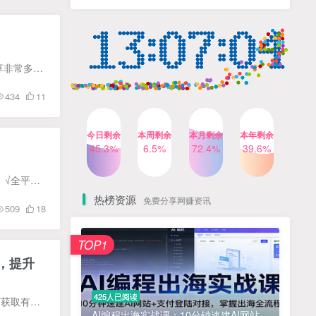
人出镜，不需要拍摄【更新
4个月前
424人已阅读
26年3月】
小红书笔记带货课，流量电
TOP4
商新机会，抓住小红书的流
量红利(更新26年2月)
5个月前
419人已阅读
学会网站搭建是个技术，技术在手，能力我有。 技术是慢慢成长挖掘，能跟随一生，本次训练营会分享非常多的知识点，建议边学边做笔记记录。 正文 网站最大的作用就是直接做成交后端的，只要有流...
公众号流量主之星座盘点赛
TOP5
434
11
道，起号快+流量稳，流程简
单，适合新手操作
3个月前
417人已阅读
今日剩余
本周剩余
本月剩余
本年剩余
AI商业编程智能体开发课：
45.3%
6.5%
72.4%
39.6%
TOP6
掌握LangChain+LangGraph
构建多智能体协同架构的核
4个月前
417人已阅读
万词霸屏的优势有哪些？ √成本低，投入小！ √持续周期长，有累积效果； √维护容易，每天花1小时； √全平台流量，百度、搜狗、360、神马、头条搜索； √不挑项目，大部分项目均可操作； √适...
心能力
热榜资源
免费分享网赚资讯
509
18
免费项目
TOP1
? 零加盟费｜红颜搭全国城市代理商招募正式启动！
1
，提升
淘宝天猫盈利突破特训营25年12月线下课，系统性的深度剖析电商企业经营之道，打造电商标准化运营体系
2
425人已阅读
全程6+小时干货输出 如果你也遇到以下难题？ 网站转化率不高，不知道如何优化 网站数据太多，如何获取有价值的信息 同类型产品，竞品表现好得多，不清楚原因 产品有优势，却不知道如何包装，如...
抓亚马逊漏洞，免去店铺月租，一个流量大竞争小，让你有机会成大卖的赛道
3
AI编程出海实战课：10分钟速建AI网站