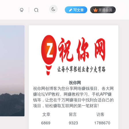
写文章
开通会员
热榜资源
免费分享网赚资讯
TOP1
425人已阅读
AI编程出海实战课：10分钟速建AI网站
+支付登陆对接，掌握出海全流程
祝你网
祝你网创博客为您分享网络赚钱项目、各大网
赚论坛VIP教程、网赚教程学习、手机APP赚
2026姜胡说流量&商业设
TOP2
钱等，让您在千万网赚项目中找到合适自己的
计，把流量转化为留量，设
项目，轻松赚取互联网的第一笔财富!
计自己的商业模式
6个月前
425人已阅读
文章
留言 访客
宝子哥头部团队短视频带
TOP3
6869 9
323 1
788670
货，以混剪为主，不需要真