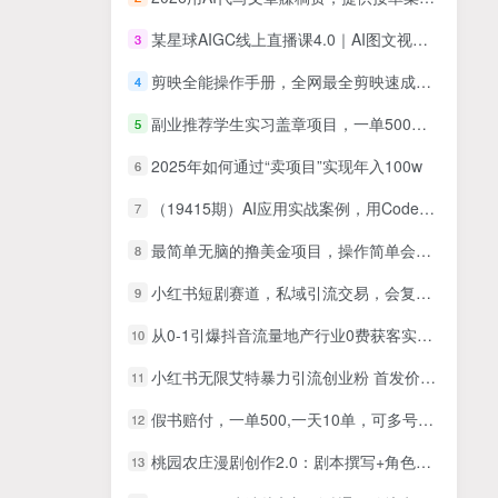
某星球AIGC线上直播课4.0｜AI图文视频创作、多平台内容运营、商业变现全链路进阶副业教程
3
剪映全能操作手册，全网最全剪映速成教程来了，小白必备！
4
副业推荐学生实习盖章项目，一单500人人可做，无脑操作，小白也能月入过万！
5
2025年如何通过“卖项目”实现年入100w
6
（19415期）AI应用实战案例，用Codex+秒悟CLl做宝宝绘本生成器，小白也能把生活想法变成可访问的AI应用
7
最简单无脑的撸美金项目，操作简单会打字就行，迅速上车【揭秘】
8
小红书短剧赛道，私域引流交易，会复制粘贴，日入500+（附6.7T短剧资源）
9
从0-1引爆抖音流量地产行业0费获客实操课，跟着地产人何老师，快速高效实操学干货
10
小红书无限艾特暴力引流创业粉 首发价值4000 精准粉揭秘教程
11
假书赔付，一单500,一天10单，可多号操作，一个月10w不是梦【仅揭秘】
12
桃园农庄漫剧创作2.0：剧本撰写+角色设计+剪辑功法，零基础学做漫剧
13