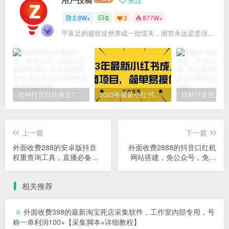
2.9W+
0
3
877W+
平富足的盛世徒然养成一批懦夫，困苦永远是坚强之母
闹钟托管自动播放广告，单机5-10，无需人工操作
2023年最新小红书成人电商项目，简单易操作【详细教程】
上一篇
下一篇
外面收费288的安卓版抖音
外面收费2888的抖音口红机
权重查询工具，直播必备礼
网站搭建，免公众号，免服
物收割机【软件+详细教程】
务号，对接三方支付【源码
+教程】
相关推荐
外面收费398的最新淘宝死店采集软件，工作室内部专用，号
称一单利润100+【采集脚本+详细教程】