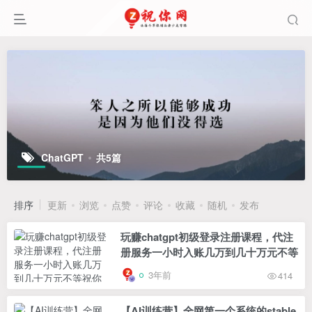
ChatGPT
共5篇
排序
更新
浏览
点赞
评论
收藏
随机
发布
玩赚chatgpt初级登录注册课程，代注
册服务一小时入账几万到几十万元不等
3年前
414
【AI训练营】全网第一个系统的stable