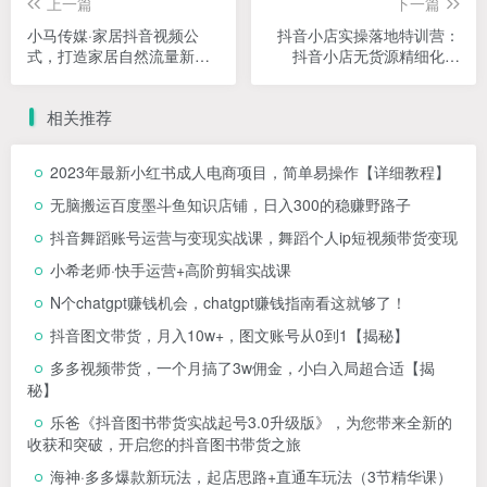
上一篇
下一篇
小马传媒·家居抖音视频公
抖音小店实操落地特训营：
式，打造家居自然流量新玩
抖音小店无货源精细化运
法
营，抖店商品卡流量（22
节）
相关推荐
2023年最新小红书成人电商项目，简单易操作【详细教程】
无脑搬运百度墨斗鱼知识店铺，日入300的稳赚野路子
抖音舞蹈账号运营与变现实战课，舞蹈个人ip短视频带货变现
小希老师·快手运营+高阶剪辑实战课
N个chatgpt赚钱机会，chatgpt赚钱指南看这就够了！
抖音图文带货，月入10w+，图文账号从0到1【揭秘】
多多视频带货，一个月搞了3w佣金，小白入局超合适【揭
秘】
乐爸《抖音图书带货实战起号3.0升级版》，为您带来全新的
收获和突破，开启您的抖音图书带货之旅
海神·多多爆款新玩法，​起店思路+直通车玩法（3节精华课）