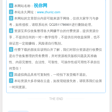
祝你网
1
本网站名称：
2
本站永久网址：
www.zhuniz.com
3
本网站的文章部分内容可能来源于网络，仅供大家学习与参
考，如有侵权，请联系站长 QQ
2511786901
进行删除处理。
4
资源宝库仅收集整理各大网赚平台的付费资源，提供资源分
享，不提供任何的一对一教学指导，不提供任何收益保障，也不
保证您一定能赚钱，风险请自行甄别。
5
付费下载的朋友应该明白并了解，我们对部分资源进行收费仅
是出于收集整理的劳务费用，并对资源相关版权问题及其准确
性、内容完整性、合法性、可靠性、可操作性或可用性不承担任
何责任！
6
因虚拟商品具有可复制性，一经拍下发货概不退款。
7
本站资源大多存储在云盘，如发现链接失效，请联系我们会第
一时间更新。
THE END