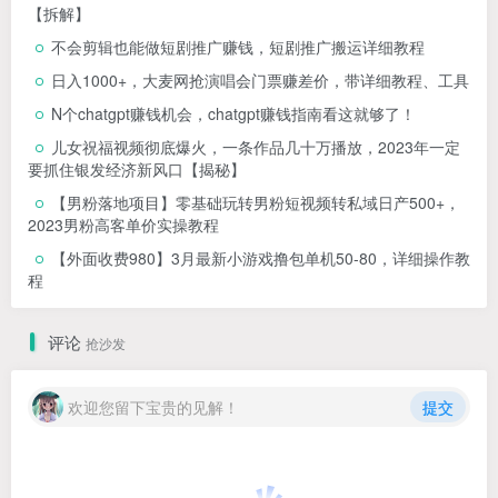
【拆解】
不会剪辑也能做短剧推广赚钱，短剧推广搬运详细教程
日入1000+，大麦网抢演唱会门票赚差价，带详细教程、工具
N个chatgpt赚钱机会，chatgpt赚钱指南看这就够了！
儿女祝福视频彻底爆火，一条作品几十万播放，2023年一定
要抓住银发经济新风口【揭秘】
【男粉落地项目】零基础玩转男粉短视频转私域日产500+，
2023男粉高客单价实操教程
【外面收费980】3月最新小游戏撸包单机50-80，详细操作教
程
评论
抢沙发
欢迎您留下宝贵的见解！
提交