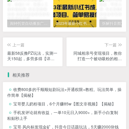
闹钟托管自动播放广告，单机5-10，无需人工操作
2023年最新小红书成人电商项目，简单易操作【详细教程】
上一篇
下一篇
最新58反撸PZ玩法，实测一
同城相亲号变现项目，教你
天150起，多劳多得【详细
打造一个被动吸粉的相亲
操作教程】
号，一个人30天纯利润5万
相关推荐
收费800多的千顺顺短剧玩法+开通权限+教程。玩法简单，操
作简单【揭秘】
宝哥婴儿奶粉项目，6个月赚85w【图文非视频】【揭秘】
手机发评论就有收益，一单10元日入9000+，新手小白复制
粘贴秒上手
宝哥·风向标发现金矿，抖音今日话题玩法，5天赚2000块钱