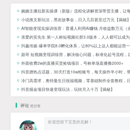
婉婉主播拉新实操课（新版）流程化讲解资深带货主播，让
小说推文新玩法，黑岩故事会，日入几百甚至过万元【揭秘
AI智能变现实操训练营：普通人利用AI赚钱 月收益数万元（
亲爱的安先生·第一人称短视频社群3.0版本，人人都可以成
抖鑫传媒-爆单学院8.0孵化体系，让80%以上达人都能运
勋哥·短视频变现训练营，解决核心问题，标准化起号流程，
外面收费2w的直播买货捡钱项目，号称单场直播撸2000+
抖音蹭热点话题，30天打造10w粉账号，每天操作半小时，
冷门高需求，奥特曼生日祝福视频，零基础制作全套教程，日入
抖音掘金项目快速变现玩法，玩转月入十万【揭秘】
评论
抢沙发