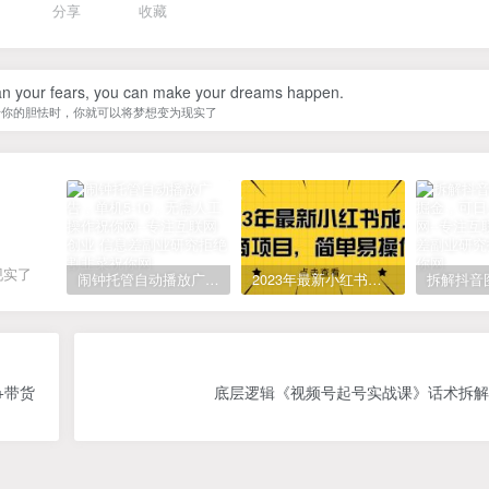
分享
收藏
han your fears, you can make your dreams happen.
于你的胆怯时，你就可以将梦想变为现实了
现实了
闹钟托管自动播放广告，单机5-10，无需人工操作
2023年最新小红书成人电商项目，简单易操作【详细教程】
+带货
底层逻辑《视频号起号实战课》话术拆解