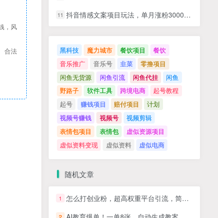
抖音情感文案项目玩法，单月涨粉3000+，新手小白也能做
11
钱，风
黑科技
魔力城市
餐饮项目
餐饮
、合法
音乐推广
音乐号
韭菜
零撸项目
闲鱼无货源
闲鱼引流
闲鱼代挂
闲鱼
野路子
软件工具
跨境电商
起号教程
起号
赚钱项目
赔付项目
计划
视频号赚钱
视频号
视频剪辑
表情包项目
表情包
虚似资源项目
虚似资料变现
虚似资料
虚似电商
随机文章
怎么打创业粉，超高权重平台引流，简书AI搬运引流精准创业粉，单人日引500+精准流量
1
AI教育爆单！一单8张，自动生成教案，全程派单，小白照赚
2