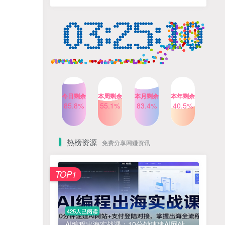
计自己的商业模式
6个月前
424人已阅读
小红书笔记带货课，流量电
TOP4
商新机会，抓住小红书的流
量红利(更新26年2月)
5个月前
419人已阅读
AI商业编程智能体开发课：
TOP5
掌握LangChain+LangGraph
构建多智能体协同架构的核
4个月前
417人已阅读
心能力
今日剩余
本周剩余
本月剩余
本年剩余
公众号流量主之星座盘点赛
85.8%
55.1%
83.4%
40.5%
TOP6
道，起号快+流量稳，流程简
单，适合新手操作
3个月前
416人已阅读
热榜资源
免费分享网赚资讯
免费项目
TOP1
? 零加盟费｜红颜搭全国城市代理商招募正式启动！
1
淘宝天猫盈利突破特训营25年12月线下课，系统性的深度剖析电商企业经营之道，打造电商标准化运营体系
2
425人已阅读
抓亚马逊漏洞，免去店铺月租，一个流量大竞争小，让你有机会成大卖的赛道
3
AI编程出海实战课：10分钟速建AI网站