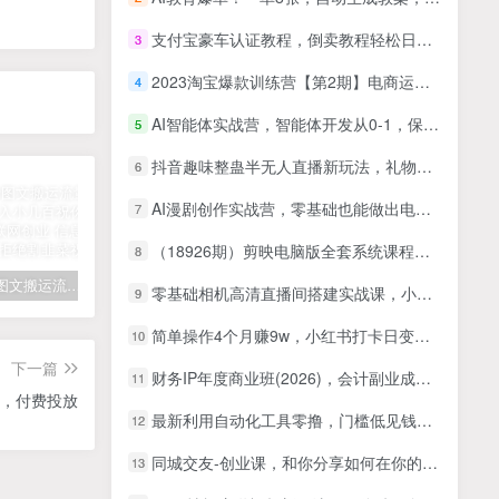
支付宝豪车认证教程，倒卖教程轻松日入300+还有助于提升芝麻分【揭秘】
3
2023淘宝爆款训练营【第2期】电商运营的必修课，学习爆款思路 实现利润增长
4
AI智能体实战营，智能体开发从0-1，保姆级教程快速掌握
5
抖音趣味整蛊半无人直播新玩法，礼物收益一天1000+小白也能操作
6
AI漫剧创作实战营，零基础也能做出电影质感AI短漫剧，把创意真正落地为可传播的成品
7
（18926期）剪映电脑版全套系统课程，从零讲解软件各项功能，结合海量实战案例培养专业剪辑思维
8
拆解抖音图文搬运流量掘金，可日入小几百
快手星火计划项目玩法，零门槛，单视频收益5000+，保姆级教程
汽水音乐听歌每天变现100+思路，第一时间入局抓住风口，玩法无私分享与你！
零基础相机高清直播间搭建实战课，小白也能轻松上手，快速搭建出高清专业的直播间
9
简单操作4个月赚9w，小红书打卡日变现1k，一个被忽视的暴力项目
10
下一篇
财务IP年度商业班(2026)，会计副业成长营，成为一个领域的专家
11
，付费投放
最新利用自动化工具零撸，门槛低见钱快，批量操作轻松日赚200+【附工具】
12
同城交友-创业课，和你分享如何在你的城市，进行一场同城交友-创业
13