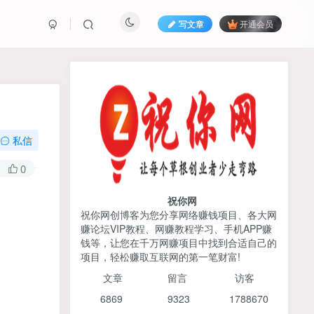
写文章
开通会员
热榜资源
免费分享网赚资讯
TOP1
私信
425人已阅读
0
AI编程出海实战课：10分钟速建AI网站
+支付登陆对接，掌握出海全流程
祝你网
祝你网创博客为您分享网络赚钱项目、各大网
赚论坛VIP教程、网赚教程学习、手机APP赚
宝子哥头部团队短视频带
TOP2
钱等，让您在千万网赚项目中找到合适自己的
货，以混剪为主，不需要真
项目，轻松赚取互联网的第一笔财富!
人出镜，不需要拍摄【更新
4个月前
424人已阅读
26年3月】
文章
留言 访客
2026姜胡说流量&商业设
TOP3
6869 9
323 1
788670
计，把流量转化为留量，设