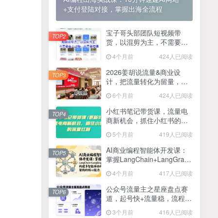
+支付登陆对接，掌握出海全流程
2025最新零撸项目，一部手机就可以操作，20秒一单，零投入纯薅羊毛，无门槛，一天200+【揭秘】
4
线上陪伴项目玩法，聊聊天就有收益的项目，一个月收益5000+
宝子哥头部团队短视频带
5
TOP2
货，以混剪为主，不需要真
全网首发！答案之书网页版，全新玩法，搭配文档和网页，日入1k+零门槛小白首选副业
人出镜，不需要拍摄【更新
6
4个月前
424人已阅读
26年3月】
25年7月小红书女粉新玩法，公域转私域变现，日轻松变现2张+，5分钟简单复制好上手
7
2026姜胡说流量&商业设
TOP3
计，把流量转化为留量，设
情趣内衣暴利玩法，冷门赛道，日入1k+
8
计自己的商业模式
6个月前
424人已阅读
在家就能做的项目，一天轻松300+，操作简单上手快
9
小红书笔记带货课，流量电
TOP4
商新机会，抓住小红书的流
2025年百家号AI图文掘金，手机操作单号月入4-5位数，低门槛【附指令+工具】
10
量红利(更新26年2月)
5个月前
419人已阅读
抖音情感文案项目玩法，单月涨粉3000+，新手小白也能做
11
AI商业编程智能体开发课：
TOP5
掌握LangChain+LangGraph
构建多智能体协同架构的核
4个月前
417人已阅读
心能力
公众号流量主之星座盘点赛
TOP6
道，起号快+流量稳，流程简
单，适合新手操作
3个月前
416人已阅读