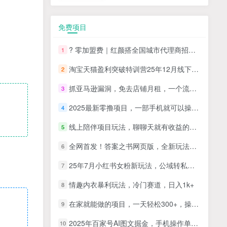
免费项目
? 零加盟费｜红颜搭全国城市代理商招募正式启动！
1
淘宝天猫盈利突破特训营25年12月线下课，系统性的深度剖析电商企业经营之道，打造电商标准化运营体系
2
抓亚马逊漏洞，免去店铺月租，一个流量大竞争小，让你有机会成大卖的赛道
3
2025最新零撸项目，一部手机就可以操作，20秒一单，零投入纯薅羊毛，无门槛，一天200+【揭秘】
4
线上陪伴项目玩法，聊聊天就有收益的项目，一个月收益5000+
5
全网首发！答案之书网页版，全新玩法，搭配文档和网页，日入1k+零门槛小白首选副业
6
25年7月小红书女粉新玩法，公域转私域变现，日轻松变现2张+，5分钟简单复制好上手
7
情趣内衣暴利玩法，冷门赛道，日入1k+
8
在家就能做的项目，一天轻松300+，操作简单上手快
9
2025年百家号AI图文掘金，手机操作单号月入4-5位数，低门槛【附指令+工具】
10