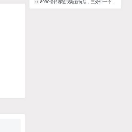
8090情怀赛道视频新玩法，三分钟一个作品，无脑搬运小白月入1w+【揭秘】
14