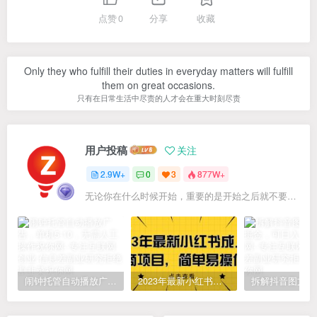
点赞
0
分享
收藏
Only they who fulfill their duties in everyday matters will fulfill
them on great occasions.
只有在日常生活中尽责的人才会在重大时刻尽责
用户投稿
关注
2.9W+
0
3
877W+
无论你在什么时候开始，重要的是开始之后就不要停止
闹钟托管自动播放广告，单机5-10，无需人工操作
2023年最新小红书成人电商项目，简单易操作【详细教程】