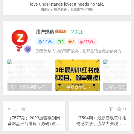
love understands love; it needs no talk.
相爱的心息息相通，无需用言语倾诉
用户投稿
关注
2.9W+
0
3
876W+
别因为别人说的话而放弃，把那些话当做加倍努力的动力
闹钟托管自动播放广告，单机5-10，无需人工操作
2023年最新小红书成人电商项目，简单易操作【详细教程】
上一篇
下一篇
（7577期）2023运营级别网
（7594期）最新游戏黄牛用
赚网盘平台搭建（源码+教
伤感文学引流暴力变现，日
程）
入1000+(附383g素材)