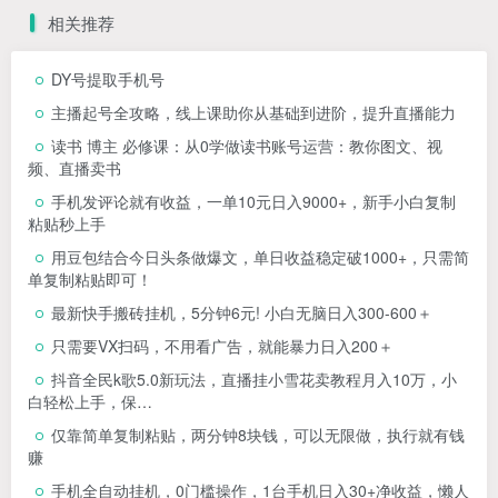
相关推荐
DY号提取手机号
主播起号全攻略，线上课助你从基础到进阶，提升直播能力
读书 博主 必修课：从0学做读书账号运营：教你图文、视
频、直播卖书
手机发评论就有收益，一单10元日入9000+，新手小白复制
粘贴秒上手
用豆包结合今日头条做爆文，单日收益稳定破1000+，只需简
单复制粘贴即可！
最新快手搬砖挂机，5分钟6元! 小白无脑日入300-600＋
只需要VX扫码，不用看广告，就能暴力日入200＋
抖音全民k歌5.0新玩法，直播挂小雪花卖教程月入10万，小
白轻松上手，保…
仅靠简单复制粘贴，两分钟8块钱，可以无限做，执行就有钱
赚
手机全自动挂机，0门槛操作，1台手机日入30+净收益，懒人