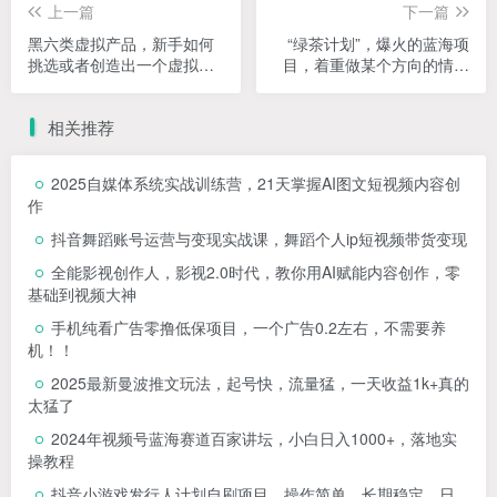
上一篇
下一篇
黑六类虚拟产品，新手如何
“绿茶计划”，爆火的蓝海项
挑选或者创造出一个虚拟产
目，着重做某个方向的情感
品【付费文章】
赛道，小白也能轻松月入
2w+【揭秘】
相关推荐
2025自媒体系统实战训练营，21天掌握AI图文短视频内容创
作
抖音舞蹈账号运营与变现实战课，舞蹈个人ip短视频带货变现
全能影视创作人，影视2.0时代，教你用AI赋能内容创作，​零
基础到视频大神
手机纯看广告零撸低保项目，一个广告0.2左右，不需要养
机！！
2025最新曼波推文玩法，起号快，流量猛，一天收益1k+真的
太猛了
2024年视频号蓝海赛道百家讲坛，小白日入1000+，落地实
操教程
抖音小游戏发行人计划自刷项目，操作简单，长期稳定，日