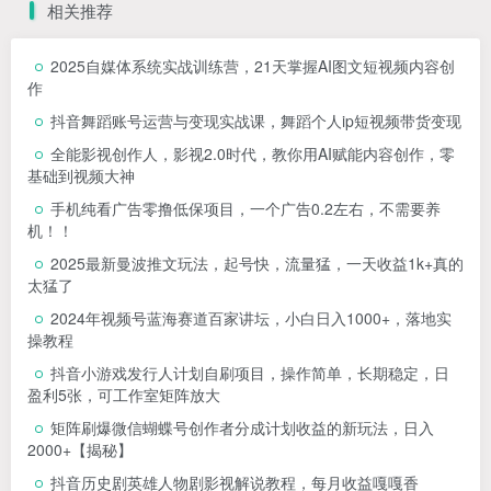
相关推荐
2025自媒体系统实战训练营，21天掌握AI图文短视频内容创
作
抖音舞蹈账号运营与变现实战课，舞蹈个人ip短视频带货变现
全能影视创作人，影视2.0时代，教你用AI赋能内容创作，​零
基础到视频大神
手机纯看广告零撸低保项目，一个广告0.2左右，不需要养
机！！
2025最新曼波推文玩法，起号快，流量猛，一天收益1k+真的
太猛了
2024年视频号蓝海赛道百家讲坛，小白日入1000+，落地实
操教程
抖音小游戏发行人计划自刷项目，操作简单，长期稳定，日
盈利5张，可工作室矩阵放大
矩阵刷爆微信蝴蝶号创作者分成计划收益的新玩法，日入
2000+【揭秘】
抖音历史剧英雄人物剧影视解说教程，每月收益嘎嘎香