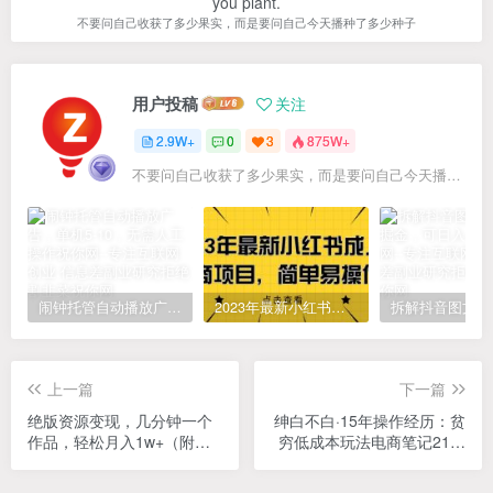
you plant.
不要问自己收获了多少果实，而是要问自己今天播种了多少种子
用户投稿
关注
2.9W+
0
3
875W+
不要问自己收获了多少果实，而是要问自己今天播种了多少种子
闹钟托管自动播放广告，单机5-10，无需人工操作
2023年最新小红书成人电商项目，简单易操作【详细教程】
上一篇
下一篇
绝版资源变现，几分钟一个
绅白不白·15年操作经历：贫
作品，轻松月入1w+（附全
穷低成本玩法电商笔记21节
套资源）【揭秘】
（更新中）