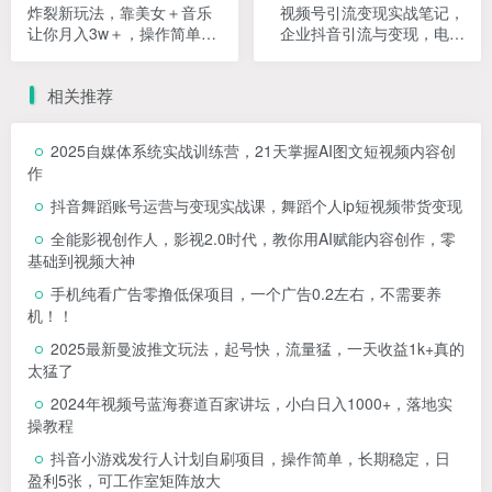
炸裂新玩法，靠美女＋音乐
视频号引流变现实战笔记，
让你月入3w＋，操作简单新
企业抖音引流与变现，电子
手小白都能做【揭秘】
书笔记
相关推荐
2025自媒体系统实战训练营，21天掌握AI图文短视频内容创
作
抖音舞蹈账号运营与变现实战课，舞蹈个人ip短视频带货变现
全能影视创作人，影视2.0时代，教你用AI赋能内容创作，​零
基础到视频大神
手机纯看广告零撸低保项目，一个广告0.2左右，不需要养
机！！
2025最新曼波推文玩法，起号快，流量猛，一天收益1k+真的
太猛了
2024年视频号蓝海赛道百家讲坛，小白日入1000+，落地实
操教程
抖音小游戏发行人计划自刷项目，操作简单，长期稳定，日
盈利5张，可工作室矩阵放大