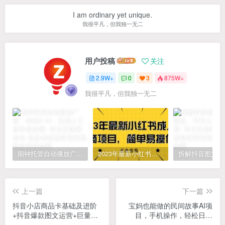
I am ordinary yet unique.
我很平凡，但我独一无二
用户投稿
关注
2.9W+
0
3
875W+
我很平凡，但我独一无二
闹钟托管自动播放广告，单机5-10，无需人工操作
2023年最新小红书成人电商项目，简单易操作【详细教程】
上一篇
下一篇
抖音小店商品卡基础及进阶
宝妈也能做的民间故事AI项
+抖音爆款图文运营+巨量千
目，手机操作，轻松日入
川投流线上课
300+，傻瓜式操作！【揭