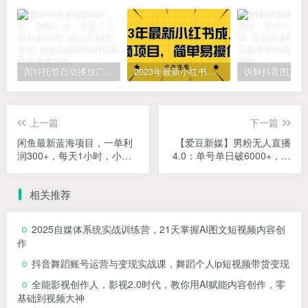
闹钟托管自动播放广告，单机5-10，无需人工操作
2023年最新小红书成人电商项目，简单易操作【详细教程】
上一篇
下一篇
闲鱼最新蓝海项目，一单利
【爱豆新媒】男粉无人直播
润300+，每天1小时，小白
4.0：单号单日破6000+，再
也能日入1000+【揭秘】
破纪录，可矩阵【揭秘】
相关推荐
2025自媒体系统实战训练营，21天掌握AI图文短视频内容创
作
抖音舞蹈账号运营与变现实战课，舞蹈个人ip短视频带货变现
全能影视创作人，影视2.0时代，教你用AI赋能内容创作，​零
基础到视频大神