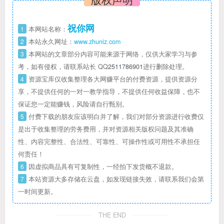
祝你网
1
本网站名称：
2
本站永久网址：
www.zhuniz.com
3
本网站的文章部分内容可能来源于网络，仅供大家学习与参
考，如有侵权，请联系站长 QQ
2511786901
进行删除处理。
4
资源宝库仅收集整理各大网赚平台的付费资源，提供资源分
享，不提供任何的一对一教学指导，不提供任何收益保障，也不
保证您一定能赚钱，风险请自行甄别。
5
付费下载的朋友应该明白并了解，我们对部分资源进行收费仅
是出于收集整理的劳务费用，并对资源相关版权问题及其准确
性、内容完整性、合法性、可靠性、可操作性或可用性不承担任
何责任！
6
因虚拟商品具有可复制性，一经拍下发货概不退款。
7
本站资源大多存储在云盘，如发现链接失效，请联系我们会第
一时间更新。
THE END