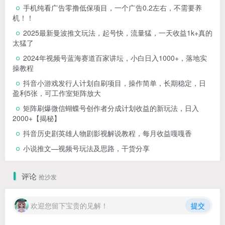
手机纯看广告零撸低保项目，一个广告0.2左右，不需要养
机！！
2025最新曼波推文玩法，起号快，流量猛，一天收益1k+真的
太猛了
2024年视频号蓝海赛道百家讲坛，小白日入1000+，落地实
操教程
抖音小游戏发行人计划自刷项目，操作简单，长期稳定，日
盈利5张，可工作室矩阵放大
矩阵刷爆微信蝴蝶号创作者分成计划收益的新玩法，日入
2000+【揭秘】
抖音历史剧英雄人物剧影视解说教程，每月收益嘎嘎香
小说推文—视频号玩法及思路，干货分享
评论
抢沙发
欢迎您留下宝贵的见解！
提交