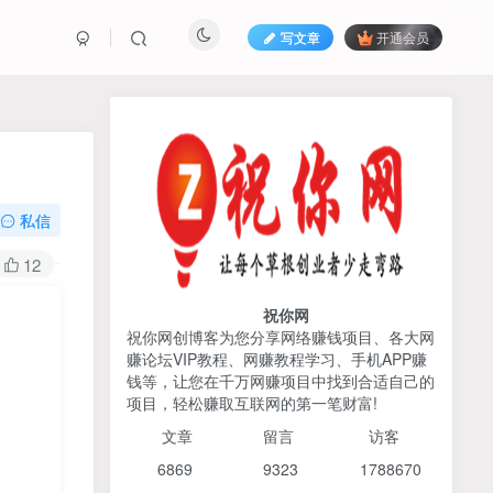
写文章
开通会员
热榜资源
免费分享网赚资讯
TOP1
私信
425人已阅读
12
AI编程出海实战课：10分钟速建AI网站
+支付登陆对接，掌握出海全流程
祝你网
祝你网创博客为您分享网络赚钱项目、各大网
赚论坛VIP教程、网赚教程学习、手机APP赚
2026姜胡说流量&商业设
TOP2
钱等，让您在千万网赚项目中找到合适自己的
计，把流量转化为留量，设
项目，轻松赚取互联网的第一笔财富!
计自己的商业模式
6个月前
425人已阅读
文章
留言 访客
宝子哥头部团队短视频带
TOP3
6869 9
323 1
788670
货，以混剪为主，不需要真