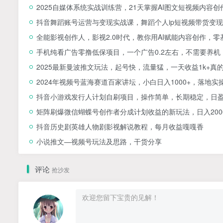
2025自媒体系统实战训练营，21天掌握AI图文短视频内容创
抖音舞蹈账号运营与变现实战课，舞蹈个人ip短视频带货变现
全能影视创作人，影视2.0时代，教你用AI赋能内容创作，​
手机纯看广告零撸低保项目，一个广告0.2左右，不需要养机
2025最新曼波推文玩法，起号快，流量猛，一天收益1k+真
2024年视频号蓝海赛道百家讲坛，小白日入1000+，落地实
抖音小游戏发行人计划自刷项目，操作简单，长期稳定，日盈
矩阵刷爆微信蝴蝶号创作者分成计划收益的新玩法，日入200
抖音历史剧英雄人物剧影视解说教程，每月收益嘎嘎香
小说推文—视频号玩法及思路，干货分享
评论
抢沙发