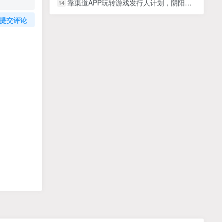
靠渠道APP玩转游戏发行人计划，阴阳师手游日入300+，一个流量都没有照样轻松赚钱（详细教程）
14
提交评论