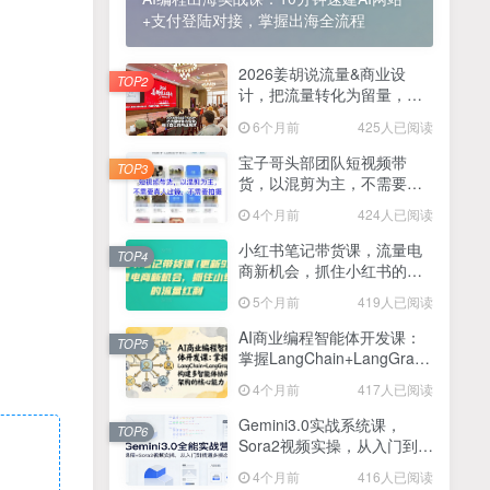
+支付登陆对接，掌握出海全流程
2025最新零撸项目，一部手机就可以操作，20秒一单，零投入纯薅羊毛，无门槛，一天200+【揭秘】
4
线上陪伴项目玩法，聊聊天就有收益的项目，一个月收益5000+
2026姜胡说流量&商业设
5
TOP2
计，把流量转化为留量，设
全网首发！答案之书网页版，全新玩法，搭配文档和网页，日入1k+零门槛小白首选副业
计自己的商业模式
6
6个月前
425人已阅读
25年7月小红书女粉新玩法，公域转私域变现，日轻松变现2张+，5分钟简单复制好上手
7
宝子哥头部团队短视频带
TOP3
货，以混剪为主，不需要真
情趣内衣暴利玩法，冷门赛道，日入1k+
8
人出镜，不需要拍摄【更新
4个月前
424人已阅读
26年3月】
在家就能做的项目，一天轻松300+，操作简单上手快
9
小红书笔记带货课，流量电
TOP4
商新机会，抓住小红书的流
2025年百家号AI图文掘金，手机操作单号月入4-5位数，低门槛【附指令+工具】
10
量红利(更新26年2月)
5个月前
419人已阅读
抖音情感文案项目玩法，单月涨粉3000+，新手小白也能做
11
AI商业编程智能体开发课：
TOP5
掌握LangChain+LangGraph
构建多智能体协同架构的核
4个月前
417人已阅读
心能力
Gemini3.0实战系统课，
TOP6
Sora2视频实操，从入门到精
通多模态创作
4个月前
416人已阅读