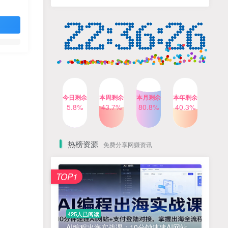
人出镜，不需要拍摄【更新
4个月前
424人已阅读
26年3月】
小红书笔记带货课，流量电
TOP4
商新机会，抓住小红书的流
量红利(更新26年2月)
5个月前
419人已阅读
AI商业编程智能体开发课：
TOP5
掌握LangChain+LangGraph
构建多智能体协同架构的核
4个月前
417人已阅读
心能力
今日剩余
本周剩余
本月剩余
本年剩余
Gemini3.0实战系统课，
5.8%
43.7%
80.8%
40.3%
TOP6
Sora2视频实操，从入门到精
通多模态创作
4个月前
416人已阅读
热榜资源
免费分享网赚资讯
免费项目
TOP1
? 零加盟费｜红颜搭全国城市代理商招募正式启动！
1
淘宝天猫盈利突破特训营25年12月线下课，系统性的深度剖析电商企业经营之道，打造电商标准化运营体系
2
425人已阅读
抓亚马逊漏洞，免去店铺月租，一个流量大竞争小，让你有机会成大卖的赛道
3
AI编程出海实战课：10分钟速建AI网站