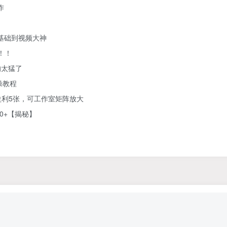
作
零基础到视频大神
！！
的太猛了
操教程
利5张，可工作室矩阵放大
0+【揭秘】