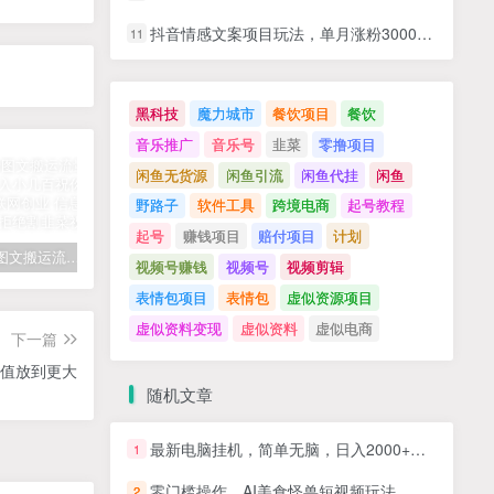
抖音情感文案项目玩法，单月涨粉3000+，新手小白也能做
11
黑科技
魔力城市
餐饮项目
餐饮
音乐推广
音乐号
韭菜
零撸项目
闲鱼无货源
闲鱼引流
闲鱼代挂
闲鱼
野路子
软件工具
跨境电商
起号教程
起号
赚钱项目
赔付项目
计划
拆解抖音图文搬运流量掘金，可日入小几百
快手星火计划项目玩法，零门槛，单视频收益5000+，保姆级教程
汽水音乐听歌每天变现100+思路，第一时间入局抓住风口，玩法无私分享与你！
视频号赚钱
视频号
视频剪辑
表情包项目
表情包
虚似资源项目
虚似资料变现
虚似资料
虚似电商
下一篇
价值放到更大
随机文章
最新电脑挂机，简单无脑，日入2000+适合新手小白个人可矩阵，工作室模…
1
零门槛操作，AI美食怪兽短视频玩法，月入过万新手也能做！
2