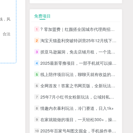
免费项目
钱，风
? 零加盟费｜红颜搭全国城市代理商招募正式启动！
1
、合法
淘宝天猫盈利突破特训营25年12月线下课，系统性的深度剖析电商企业经营之道，打造电商标准化运营体系
2
抓亚马逊漏洞，免去店铺月租，一个流量大竞争小，让你有机会成大卖的赛道
3
2025最新零撸项目，一部手机就可以操作，20秒一单，零投入纯薅羊毛，无门槛，一天200+【揭秘】
4
线上陪伴项目玩法，聊聊天就有收益的项目，一个月收益5000+
5
全网首发！答案之书网页版，全新玩法，搭配文档和网页，日入1k+零门槛小白首选副业
6
25年7月小红书女粉新玩法，公域转私域变现，日轻松变现2张+，5分钟简单复制好上手
7
情趣内衣暴利玩法，冷门赛道，日入1k+
8
在家就能做的项目，一天轻松300+，操作简单上手快
9
2025年百家号AI图文掘金，手机操作单号月入4-5位数，低门槛【附指令+工具】
10