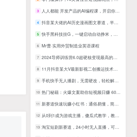
人人都能 开发产品的AI编程课，开启你的ChatGPT编程的奇妙之旅
3
抖音某大佬的AI历史漫画图文赛道，半个小时更一条，邪修过伙伴计划，日入300+
4
快手黑科技挂G，一键启动自动挣米，无任何难度，轻松日入30—1张+【揭秘】
5
Mr曹·实用外贸制造业英语课程
6
2024导师训练营6.0超硬核变现最高的项目，高达月收益10W+
7
11月抖音某大V最新影视二创搬运技术，洗稿不违规，收费298
8
手机快手无人播剧，无需硬改，轻松解决版权问题，小白轻松日入5000+
9
热门秘籍：火爆文案助你短视频日赚 600+(附素材)
10
新赛道快速玩赚小红书：通俗易懂，简单直观，涨粉变现（35节课）
11
从0到1成为游戏主播，傻瓜式教学，教授如何起号，掌握流量密码
12
淘宝短剧新赛道，24小时无人直播，可批量操作
13