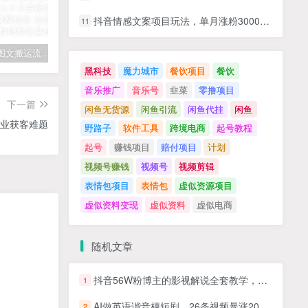
抖音情感文案项目玩法，单月涨粉3000+，新手小白也能做
11
拆解抖音图文搬运流量掘金，可日入小几百
快手星火计划项目玩法，零门槛，单视频收益5000+，保姆级教程
汽水音乐听歌每天变现100+思路，第一时间入局抓住风口，玩法无私分享与你！
黑科技
魔力城市
餐饮项目
餐饮
音乐推广
音乐号
韭菜
零撸项目
下一篇
闲鱼无货源
闲鱼引流
闲鱼代挂
闲鱼
业获客难题
野路子
软件工具
跨境电商
起号教程
起号
赚钱项目
赔付项目
计划
视频号赚钱
视频号
视频剪辑
表情包项目
表情包
虚似资源项目
虚似资料变现
虚似资料
虚似电商
随机文章
抖音56W粉博主的影视解说全套教学，从零起号到解锁精选独家收益，全流程变现实战课
1
AI做英语谐音梗短剧，26条视频暴涨20W粉丝，0成本项目，适合新手小白起号
2