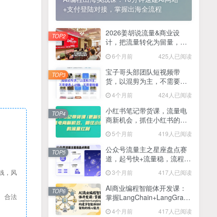
+支付登陆对接，掌握出海全流程
2025最新零撸项目，一部手机就可以操作，20秒一单，零投入纯薅羊毛，无门槛，一天200+【揭秘】
4
线上陪伴项目玩法，聊聊天就有收益的项目，一个月收益5000+
2026姜胡说流量&商业设
5
TOP2
计，把流量转化为留量，设
全网首发！答案之书网页版，全新玩法，搭配文档和网页，日入1k+零门槛小白首选副业
计自己的商业模式
6
6个月前
425人已阅读
25年7月小红书女粉新玩法，公域转私域变现，日轻松变现2张+，5分钟简单复制好上手
7
宝子哥头部团队短视频带
TOP3
货，以混剪为主，不需要真
情趣内衣暴利玩法，冷门赛道，日入1k+
8
人出镜，不需要拍摄【更新
4个月前
424人已阅读
26年3月】
在家就能做的项目，一天轻松300+，操作简单上手快
9
小红书笔记带货课，流量电
TOP4
商新机会，抓住小红书的流
2025年百家号AI图文掘金，手机操作单号月入4-5位数，低门槛【附指令+工具】
10
量红利(更新26年2月)
5个月前
419人已阅读
抖音情感文案项目玩法，单月涨粉3000+，新手小白也能做
11
公众号流量主之星座盘点赛
TOP5
道，起号快+流量稳，流程简
单，适合新手操作
3个月前
417人已阅读
钱，风
AI商业编程智能体开发课：
TOP6
掌握LangChain+LangGraph
、合法
构建多智能体协同架构的核
4个月前
417人已阅读
心能力