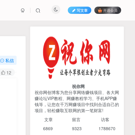
写文章
开通会员
热榜资源
免费分享网赚资讯
TOP1
私信
425人已阅读
12
AI编程出海实战课：10分钟速建AI网站
+支付登陆对接，掌握出海全流程
祝你网
祝你网创博客为您分享网络赚钱项目、各大网
赚论坛VIP教程、网赚教程学习、手机APP赚
2026姜胡说流量&商业设
TOP2
钱等，让您在千万网赚项目中找到合适自己的
计，把流量转化为留量，设
项目，轻松赚取互联网的第一笔财富!
计自己的商业模式
6个月前
425人已阅读
文章
留言 访客
宝子哥头部团队短视频带
TOP3
6869 9
323 1
788670
货，以混剪为主，不需要真