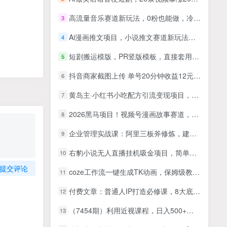
高流量音乐赛道新玩法，0粉也能做，冷启动破万播，轻松涨粉变现
3
Ai漫画推文项目，小说推文赛道新玩法，轻松拿捏高收益（软件+教程）
4
短剧搬运模版，PR竖版模板，直接套用，让你轻松过原创
5
抖音商家截图上传 单号20分钟收益12元 不风控 批量无限做 收益日结
6
黄岛主·小红书小吃配方引流变现项目，花988买来拆解成视频版课程分享
7
2026黑马项目！视频号漫画故事赛道，单日变现多张，新手小白也可做！
8
企业管理实战课：阿里三板斧修炼，建团队拿结果，招聘解雇，管理工具全体系教学
9
右豹小说无人直播挂机吸金项目，简单易行收益稳定， 月入1000+
10
提交评论
coze工作流一键生成TK动画，保姆级教程+coze工作流一键生成
11
付费文章：普通人IP打造必修课，8大底层逻辑，建立专属标签积累信任实现价值放大
12
（7454期）利用近视课程，日入500+，0成本纯利润，小白轻松上手（附资料）
13