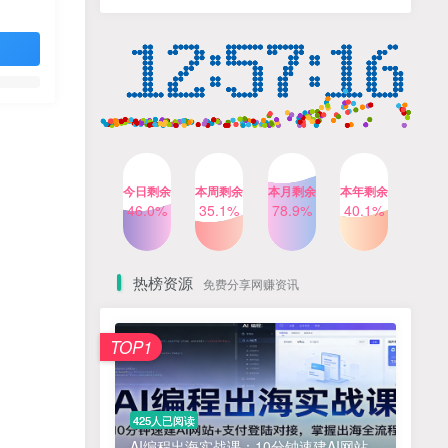
人出镜，不需要拍摄【更新
4个月前
424人已阅读
26年3月】
小红书笔记带货课，流量电
TOP4
商新机会，抓住小红书的流
量红利(更新26年2月)
5个月前
419人已阅读
公众号流量主之星座盘点赛
TOP5
道，起号快+流量稳，流程简
单，适合新手操作
3个月前
417人已阅读
今日剩余
本周剩余
本月剩余
本年剩余
AI商业编程智能体开发课：
46.0%
35.1%
78.9%
40.1%
TOP6
掌握LangChain+LangGraph
构建多智能体协同架构的核
4个月前
417人已阅读
心能力
热榜资源
免费分享网赚资讯
免费项目
TOP1
? 零加盟费｜红颜搭全国城市代理商招募正式启动！
1
淘宝天猫盈利突破特训营25年12月线下课，系统性的深度剖析电商企业经营之道，打造电商标准化运营体系
2
425人已阅读
抓亚马逊漏洞，免去店铺月租，一个流量大竞争小，让你有机会成大卖的赛道
3
AI编程出海实战课：10分钟速建AI网站