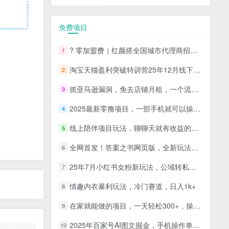
免费项目
? 零加盟费｜红颜搭全国城市代理商招募正式启动！
1
淘宝天猫盈利突破特训营25年12月线下课，系统性的深度剖析电商企业经营之道，打造电商标准化运营体系
2
抓亚马逊漏洞，免去店铺月租，一个流量大竞争小，让你有机会成大卖的赛道
3
2025最新零撸项目，一部手机就可以操作，20秒一单，零投入纯薅羊毛，无门槛，一天200+【揭秘】
4
线上陪伴项目玩法，聊聊天就有收益的项目，一个月收益5000+
5
全网首发！答案之书网页版，全新玩法，搭配文档和网页，日入1k+零门槛小白首选副业
6
25年7月小红书女粉新玩法，公域转私域变现，日轻松变现2张+，5分钟简单复制好上手
7
情趣内衣暴利玩法，冷门赛道，日入1k+
8
在家就能做的项目，一天轻松300+，操作简单上手快
9
2025年百家号AI图文掘金，手机操作单号月入4-5位数，低门槛【附指令+工具】
10