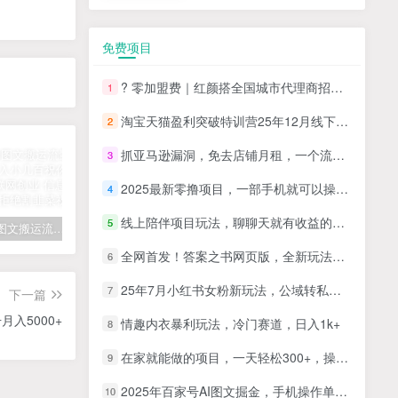
免费项目
? 零加盟费｜红颜搭全国城市代理商招募正式启动！
1
淘宝天猫盈利突破特训营25年12月线下课，系统性的深度剖析电商企业经营之道，打造电商标准化运营体系
2
抓亚马逊漏洞，免去店铺月租，一个流量大竞争小，让你有机会成大卖的赛道
3
2025最新零撸项目，一部手机就可以操作，20秒一单，零投入纯薅羊毛，无门槛，一天200+【揭秘】
4
线上陪伴项目玩法，聊聊天就有收益的项目，一个月收益5000+
5
拆解抖音图文搬运流量掘金，可日入小几百
快手星火计划项目玩法，零门槛，单视频收益5000+，保姆级教程
汽水音乐听歌每天变现100+思路，第一时间入局抓住风口，玩法无私分享与你！
全网首发！答案之书网页版，全新玩法，搭配文档和网页，日入1k+零门槛小白首选副业
6
25年7月小红书女粉新玩法，公域转私域变现，日轻松变现2张+，5分钟简单复制好上手
7
下一篇
入5000+
情趣内衣暴利玩法，冷门赛道，日入1k+
8
在家就能做的项目，一天轻松300+，操作简单上手快
9
2025年百家号AI图文掘金，手机操作单号月入4-5位数，低门槛【附指令+工具】
10