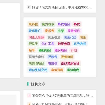
抖音情感文案项目玩法，单月涨粉3000+，新手小白也能做
11
黑科技
魔力城市
餐饮项目
餐饮
音乐推广
音乐号
韭菜
零撸项目
闲鱼无货源
闲鱼引流
闲鱼代挂
闲鱼
野路子
软件工具
跨境电商
起号教程
起号
赚钱项目
赔付项目
计划
视频号赚钱
视频号
视频剪辑
表情包项目
表情包
虚似资源项目
虚似资料变现
虚似资料
虚似电商
随机文章
闲鱼怎么挣钱？7天出单的高爆玩法，详细实操细节讲解
1
同城生活线下分享会，本地生活商家运营策略 底层逻辑 直播人货场 私域运营
2