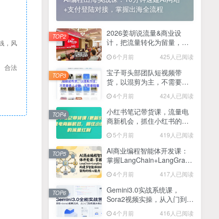
+支付登陆对接，掌握出海全流程
2025最新零撸项目，一部手机就可以操作，20秒一单，零投入纯薅羊毛，无门槛，一天200+【揭秘】
4
线上陪伴项目玩法，聊聊天就有收益的项目，一个月收益5000+
2026姜胡说流量&商业设
5
TOP2
计，把流量转化为留量，设
钱，风
全网首发！答案之书网页版，全新玩法，搭配文档和网页，日入1k+零门槛小白首选副业
计自己的商业模式
6
6个月前
425人已阅读
、合法
25年7月小红书女粉新玩法，公域转私域变现，日轻松变现2张+，5分钟简单复制好上手
7
宝子哥头部团队短视频带
TOP3
货，以混剪为主，不需要真
情趣内衣暴利玩法，冷门赛道，日入1k+
8
人出镜，不需要拍摄【更新
4个月前
424人已阅读
26年3月】
在家就能做的项目，一天轻松300+，操作简单上手快
9
小红书笔记带货课，流量电
TOP4
商新机会，抓住小红书的流
2025年百家号AI图文掘金，手机操作单号月入4-5位数，低门槛【附指令+工具】
10
量红利(更新26年2月)
5个月前
419人已阅读
抖音情感文案项目玩法，单月涨粉3000+，新手小白也能做
11
AI商业编程智能体开发课：
TOP5
掌握LangChain+LangGraph
构建多智能体协同架构的核
4个月前
417人已阅读
心能力
Gemini3.0实战系统课，
TOP6
Sora2视频实操，从入门到精
通多模态创作
4个月前
416人已阅读