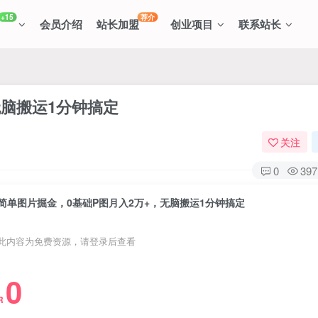
+15
荐介
会员介绍
站长加盟
创业项目
联系站长
无脑搬运1分钟搞定
关注
0
397
简单图片掘金，0基础P图月入2万+，无脑搬运1分钟搞定
此内容为免费资源，请登录后查看
0
R