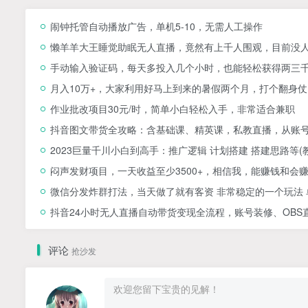
闹钟托管自动播放广告，单机5-10，无需人工操作
懒羊羊大王睡觉助眠无人直播，竟然有上千人围观，目前没
手动输入验证码，每天多投入几个小时，也能轻松获得两三
月入10万+，大家利用好马上到来的暑假两个月，打个翻身仗
作业批改项目30元/时，简单小白轻松入手，非常适合兼职
抖音图文带货全攻略：含基础课、精英课，私教直播，从账
2023巨量千川小白到高手：推广逻辑 计划搭建 搭建思路等(
闷声发财项目，一天收益至少3500+，相信我，能赚钱和会
微信分发炸群打法，当天做了就有客资 非常稳定的一个玩法 单
抖音24小时无人直播自动带货变现全流程，账号装修、OBS
评论
抢沙发