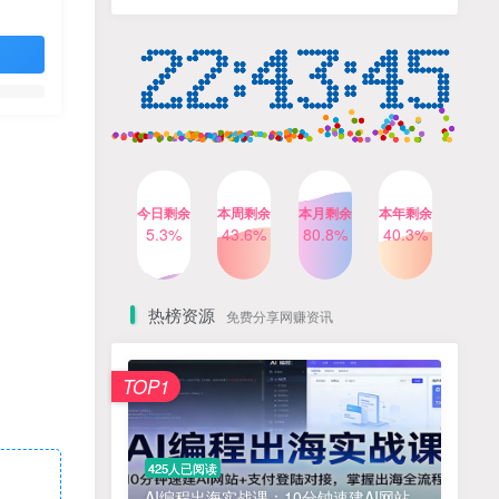
人出镜，不需要拍摄【更新
4个月前
424人已阅读
26年3月】
小红书笔记带货课，流量电
TOP4
商新机会，抓住小红书的流
量红利(更新26年2月)
5个月前
419人已阅读
AI商业编程智能体开发课：
TOP5
掌握LangChain+LangGraph
构建多智能体协同架构的核
4个月前
417人已阅读
心能力
今日剩余
本周剩余
本月剩余
本年剩余
Gemini3.0实战系统课，
5.3%
43.6%
80.8%
40.3%
TOP6
Sora2视频实操，从入门到精
通多模态创作
4个月前
416人已阅读
热榜资源
免费分享网赚资讯
免费项目
TOP1
? 零加盟费｜红颜搭全国城市代理商招募正式启动！
1
淘宝天猫盈利突破特训营25年12月线下课，系统性的深度剖析电商企业经营之道，打造电商标准化运营体系
2
425人已阅读
抓亚马逊漏洞，免去店铺月租，一个流量大竞争小，让你有机会成大卖的赛道
3
AI编程出海实战课：10分钟速建AI网站