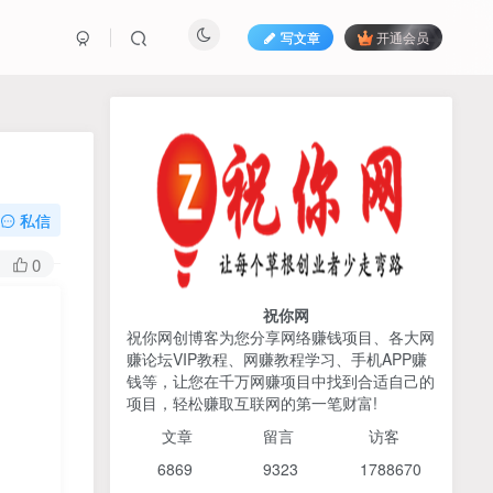
写文章
开通会员
热榜资源
免费分享网赚资讯
TOP1
私信
425人已阅读
0
AI编程出海实战课：10分钟速建AI网站
+支付登陆对接，掌握出海全流程
祝你网
祝你网创博客为您分享网络赚钱项目、各大网
赚论坛VIP教程、网赚教程学习、手机APP赚
2026姜胡说流量&商业设
TOP2
钱等，让您在千万网赚项目中找到合适自己的
计，把流量转化为留量，设
项目，轻松赚取互联网的第一笔财富!
计自己的商业模式
6个月前
425人已阅读
文章
留言 访客
宝子哥头部团队短视频带
TOP3
6869 9
323 1
788670
货，以混剪为主，不需要真