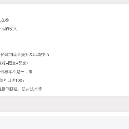
人在卷
千元的收入
号搭建到流量提升及出单技巧
教程+图文+配套)
赚钱根本不是一回事
号日进100+
直播间搭建、防封技术等