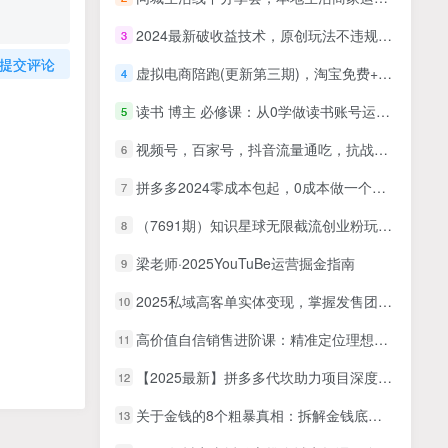
2024最新破收益技术，原创玩法不违规不封号三天起号 日入3000+
3
提交评论
虚拟电商陪跑(更新第三期)，淘宝免费+拼多多免费+拼多多轻付费玩法
4
读书 博主 必修课：从0学做读书账号运营：教你图文、视频、直播卖书
5
视频号，百家号，抖音流量通吃，抗战时期的英雄人物传记介绍，每天轻松两三张
6
拼多多2024零成本包起，0成本做一个高利润的拼多多，方法不只一个
7
（7691期）知识星球无限截流创业粉玩法，单日被动引流创业粉100+
8
梁老师·2025YouTuBe运营掘金指南
9
2025私域高客单实体变现，掌握发售团队管理，做好朋友圈吸引客户
10
高价值自信销售进阶课：精准定位理想客户搭建产品方案，从容谈价轻松促成订单
11
【2025最新】拼多多代坎助力项目深度拆解：还能挣钱吗?全流程玩法
12
关于金钱的8个粗暴真相：拆解金钱底层逻辑，跳出认知误区，轻松实现财务充裕与自由
13