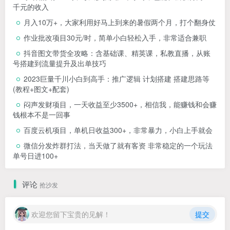
千元的收入
月入10万+，大家利用好马上到来的暑假两个月，打个翻身仗
作业批改项目30元/时，简单小白轻松入手，非常适合兼职
抖音图文带货全攻略：含基础课、精英课，私教直播，从账
号搭建到流量提升及出单技巧
2023巨量千川小白到高手：推广逻辑 计划搭建 搭建思路等
(教程+图文+配套)
闷声发财项目，一天收益至少3500+，相信我，能赚钱和会赚
钱根本不是一回事
百度云机项目，单机日收益300+，非常暴力，小白上手就会
微信分发炸群打法，当天做了就有客资 非常稳定的一个玩法
单号日进100+
评论
抢沙发
欢迎您留下宝贵的见解！
提交