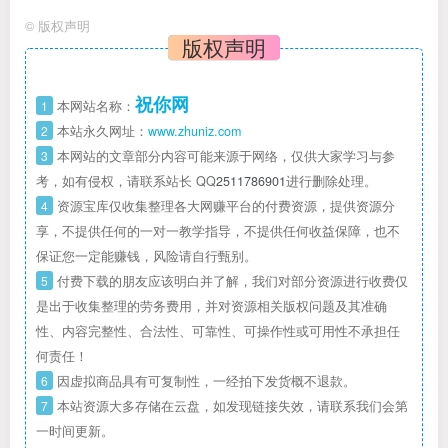
©
版权声明
版权声明
祝你网
1
本网站名称：
2
本站永久网址：
www.zhuniz.com
3
本网站的文章部分内容可能来源于网络，仅供大家学习与参
考，如有侵权，请联系站长 QQ
2511786901
进行删除处理。
4
资源宝库仅收集整理各大网赚平台的付费资源，提供资源分
享，不提供任何的一对一教学指导，不提供任何收益保障，也不
保证您一定能赚钱，风险请自行甄别。
5
付费下载的朋友应该明白并了解，我们对部分资源进行收费仅
是出于收集整理的劳务费用，并对资源相关版权问题及其准确
性、内容完整性、合法性、可靠性、可操作性或可用性不承担任
何责任！
6
因虚拟商品具有可复制性，一经拍下发货概不退款。
7
本站资源大多存储在云盘，如发现链接失效，请联系我们会第
一时间更新。